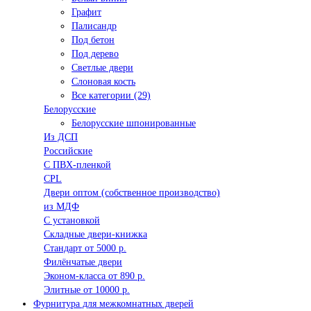
Графит
Палисандр
Под бетон
Под дерево
Светлые двери
Слоновая кость
Все категории (29)
Белорусские
Белорусские шпонированные
Из ДСП
Российские
C ПВХ-пленкой
CPL
Двери оптом (собственное производство)
из МДФ
С установкой
Складные двери-книжка
Стандарт от 5000 р.
Филёнчатые двери
Эконом-класса от 890 р.
Элитные от 10000 р.
Фурнитура для межкомнатных дверей