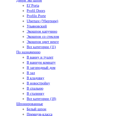
Двери эко шпон
El’Porta
Profil Doors
Profilo Porte
Uberture (Убертюре)
Ульяновский
Экошпон капучино
Экошпон со стеклом
Экошпон цвет венге
Все категории (11)
По назначению
В ванну и туалет
В ванную комнату
В загородный дом
В зал
В кладовку
В новостройку
В спальню
В сталинку
Все категории (18)
Шпонированные
Белый шпон
Премиум-класса