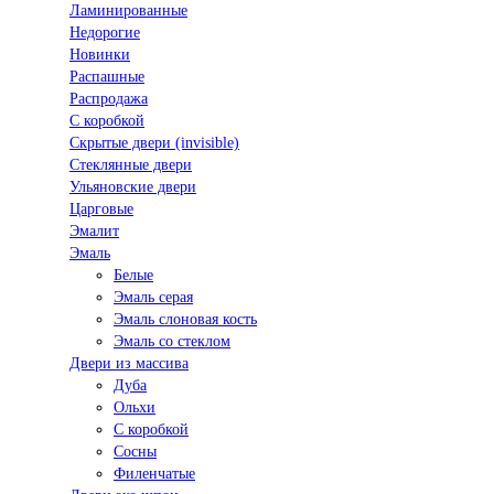
Ламинированные
Недорогие
Новинки
Распашные
Распродажа
С коробкой
Скрытые двери (invisible)
Стеклянные двери
Ульяновские двери
Царговые
Эмалит
Эмаль
Белые
Эмаль серая
Эмаль слоновая кость
Эмаль со стеклом
Двери из массива
Дуба
Ольхи
С коробкой
Сосны
Филенчатые