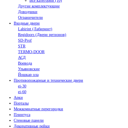
Все категории (10)
Другие комплектующие
Доводчики
Ограничители
Входные двери
Labirint (Лабиринт)
Regidoors (Двери регионов)
SD-Prof
STR
TERMO-DOOR
АСД
Воевода
Ульяновские
Йошкар ола
Противопожарные и технические двери
ei-30
ei-60
Арки
Порталы
Межкомнатные перегородки
Плинтуса
Стеновые панели
Декоративные рейки