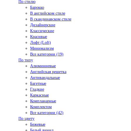
По стилю
Барокко
В английском стиле
В скандинавском стиле
Дизайнерские
Классические
Красивые
Лофт (Loft)
Минимализм
Все категории (19)
По типу
Алюминиевые
Английская решетка
Антивандальные
Багетные
Гладкие
Каркасные
Компланарные
Комплектом
Все категории (42)
По цвету
Бежевые
Белый винил