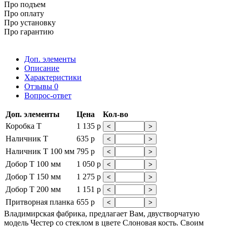
Про подъем
Про оплату
Про установку
Про гарантию
Доп. элементы
Описание
Характеристики
Отзывы
0
Вопрос-ответ
Доп. элементы
Цена
Кол-во
Коробка Т
1 135 р
<
>
Наличник Т
635 р
<
>
Наличник Т 100 мм
795 р
<
>
Добор Т 100 мм
1 050 р
<
>
Добор Т 150 мм
1 275 р
<
>
Добор Т 200 мм
1 151 р
<
>
Притворная планка
655 р
<
>
Владимирская фабрика, предлагает Вам, двустворчатую
модель Честер со стеклом в цвете Слоновая кость. Своим