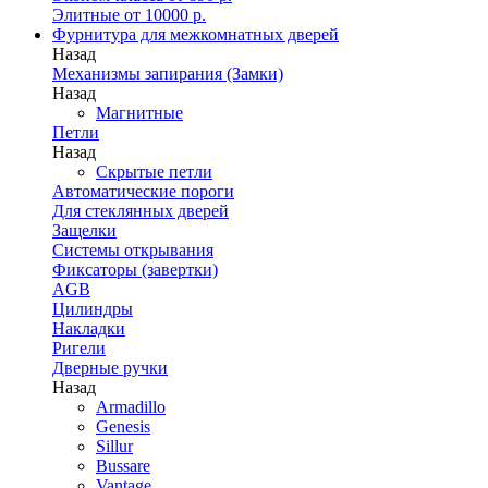
Элитные от 10000 р.
Фурнитура для межкомнатных дверей
Назад
Механизмы запирания (Замки)
Назад
Магнитные
Петли
Назад
Скрытые петли
Автоматические пороги
Для стеклянных дверей
Защелки
Системы открывания
Фиксаторы (завертки)
AGB
Цилиндры
Накладки
Ригели
Дверные ручки
Назад
Armadillo
Genesis
Sillur
Bussare
Vantage