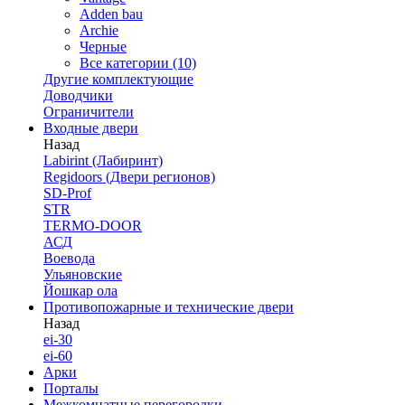
Adden bau
Archie
Черные
Все категории (10)
Другие комплектующие
Доводчики
Ограничители
Входные двери
Назад
Labirint (Лабиринт)
Regidoors (Двери регионов)
SD-Prof
STR
TERMO-DOOR
АСД
Воевода
Ульяновские
Йошкар ола
Противопожарные и технические двери
Назад
ei-30
ei-60
Арки
Порталы
Межкомнатные перегородки