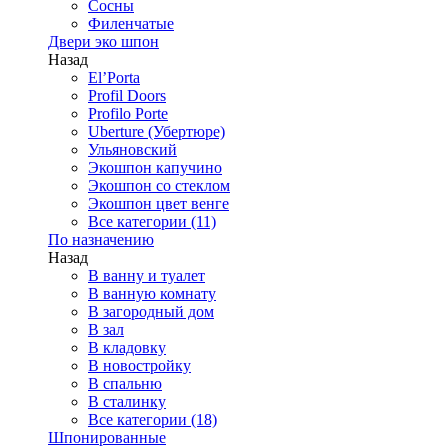
Сосны
Филенчатые
Двери эко шпон
Назад
El’Porta
Profil Doors
Profilo Porte
Uberture (Убертюре)
Ульяновский
Экошпон капучино
Экошпон со стеклом
Экошпон цвет венге
Все категории (11)
По назначению
Назад
В ванну и туалет
В ванную комнату
В загородный дом
В зал
В кладовку
В новостройку
В спальню
В сталинку
Все категории (18)
Шпонированные