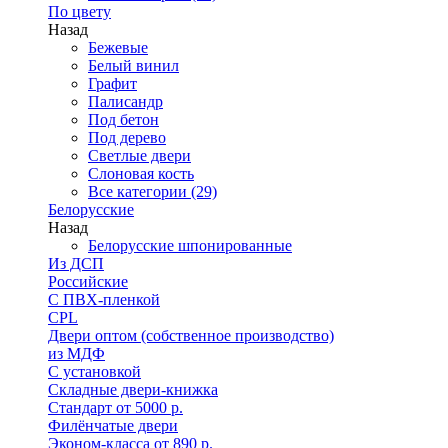
По цвету
Назад
Бежевые
Белый винил
Графит
Палисандр
Под бетон
Под дерево
Светлые двери
Слоновая кость
Все категории (29)
Белорусские
Назад
Белорусские шпонированные
Из ДСП
Российские
C ПВХ-пленкой
CPL
Двери оптом (собственное производство)
из МДФ
С установкой
Складные двери-книжка
Стандарт от 5000 р.
Филёнчатые двери
Эконом-класса от 890 р.