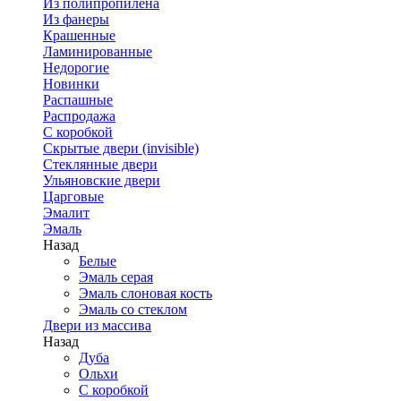
Из полипропилена
Из фанеры
Крашенные
Ламинированные
Недорогие
Новинки
Распашные
Распродажа
С коробкой
Скрытые двери (invisible)
Стеклянные двери
Ульяновские двери
Царговые
Эмалит
Эмаль
Назад
Белые
Эмаль серая
Эмаль слоновая кость
Эмаль со стеклом
Двери из массива
Назад
Дуба
Ольхи
С коробкой