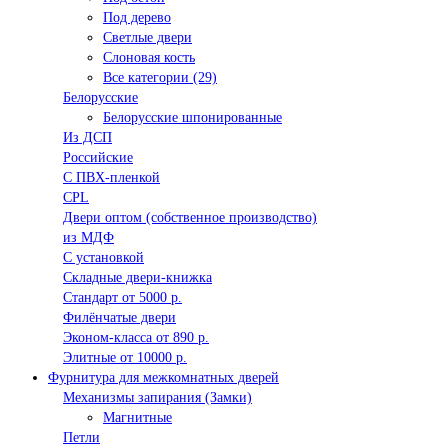
Под дерево
Светлые двери
Слоновая кость
Все категории (29)
Белорусские
Белорусские шпонированные
Из ДСП
Российские
C ПВХ-пленкой
CPL
Двери оптом (собственное производство)
из МДФ
С установкой
Складные двери-книжка
Стандарт от 5000 р.
Филёнчатые двери
Эконом-класса от 890 р.
Элитные от 10000 р.
Фурнитура для межкомнатных дверей
Механизмы запирания (Замки)
Магнитные
Петли