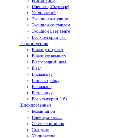
Profilo Porte
Uberture (Убертюре)
Ульяновский
Экошпон капучино
Экошпон со стеклом
Экошпон цвет венге
Все категории (11)
По назначению
В ванну и туалет
В ванную комнату
В загородный дом
В зал
В кладовку
В новостройку
В спальню
В сталинку
Все категории (18)
Шпонированные
Белый шпон
Премиум-класса
Со стеклом шпон
Стандарт
Ульяновские