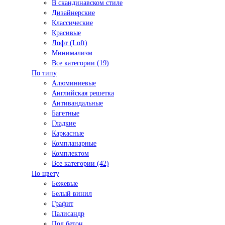
В скандинавском стиле
Дизайнерские
Классические
Красивые
Лофт (Loft)
Минимализм
Все категории (19)
По типу
Алюминиевые
Английская решетка
Антивандальные
Багетные
Гладкие
Каркасные
Компланарные
Комплектом
Все категории (42)
По цвету
Бежевые
Белый винил
Графит
Палисандр
Под бетон