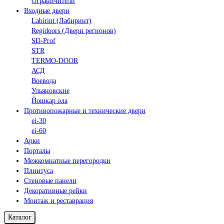
Ограничители
Входные двери
Labirint (Лабиринт)
Regidoors (Двери регионов)
SD-Prof
STR
TERMO-DOOR
АСД
Воевода
Ульяновские
Йошкар ола
Противопожарные и технические двери
ei-30
ei-60
Арки
Порталы
Межкомнатные перегородки
Плинтуса
Стеновые панели
Декоративные рейки
Монтаж и реставрация
Каталог