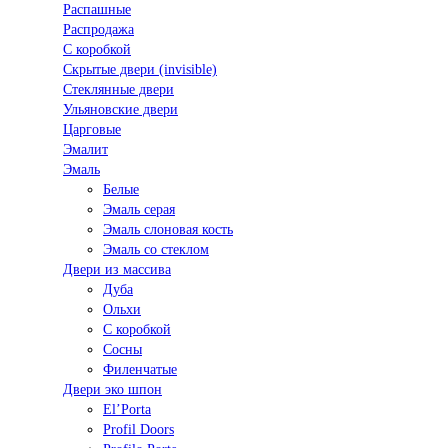
Распашные
Распродажа
С коробкой
Скрытые двери (invisible)
Стеклянные двери
Ульяновские двери
Царговые
Эмалит
Эмаль
Белые
Эмаль серая
Эмаль слоновая кость
Эмаль со стеклом
Двери из массива
Дуба
Ольхи
С коробкой
Сосны
Филенчатые
Двери эко шпон
El’Porta
Profil Doors