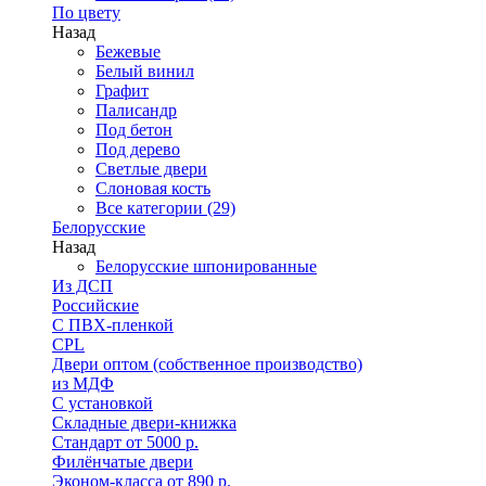
По цвету
Назад
Бежевые
Белый винил
Графит
Палисандр
Под бетон
Под дерево
Светлые двери
Слоновая кость
Все категории (29)
Белорусские
Назад
Белорусские шпонированные
Из ДСП
Российские
C ПВХ-пленкой
CPL
Двери оптом (собственное производство)
из МДФ
С установкой
Складные двери-книжка
Стандарт от 5000 р.
Филёнчатые двери
Эконом-класса от 890 р.