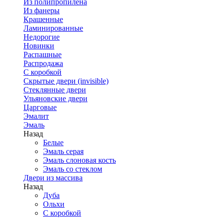
Из полипропилена
Из фанеры
Крашенные
Ламинированные
Недорогие
Новинки
Распашные
Распродажа
С коробкой
Скрытые двери (invisible)
Стеклянные двери
Ульяновские двери
Царговые
Эмалит
Эмаль
Назад
Белые
Эмаль серая
Эмаль слоновая кость
Эмаль со стеклом
Двери из массива
Назад
Дуба
Ольхи
С коробкой