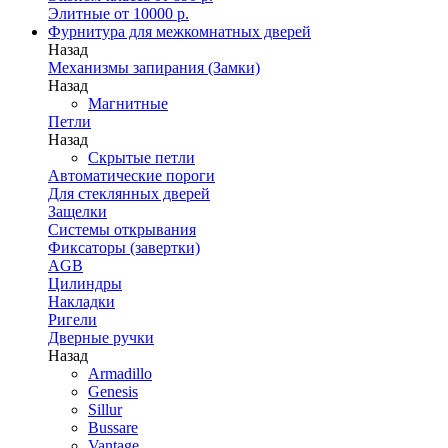
Элитные от 10000 р.
Фурнитура для межкомнатных дверей
Назад
Механизмы запирания (Замки)
Назад
Магнитные
Петли
Назад
Скрытые петли
Автоматические пороги
Для стеклянных дверей
Защелки
Системы открывания
Фиксаторы (завертки)
AGB
Цилиндры
Накладки
Ригели
Дверные ручки
Назад
Armadillo
Genesis
Sillur
Bussare
Vantage