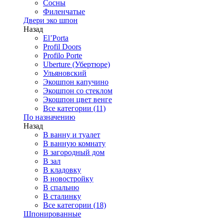
Сосны
Филенчатые
Двери эко шпон
Назад
El’Porta
Profil Doors
Profilo Porte
Uberture (Убертюре)
Ульяновский
Экошпон капучино
Экошпон со стеклом
Экошпон цвет венге
Все категории (11)
По назначению
Назад
В ванну и туалет
В ванную комнату
В загородный дом
В зал
В кладовку
В новостройку
В спальню
В сталинку
Все категории (18)
Шпонированные