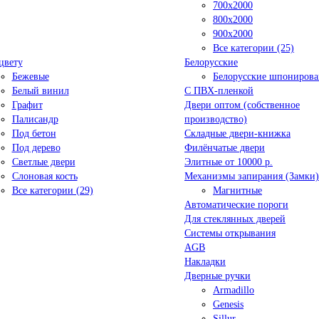
700x2000
800x2000
900x2000
Все категории (25)
цвету
Белорусские
Бежевые
Белорусские шпониров
Белый винил
C ПВХ-пленкой
Графит
Двери оптом (собственное
Палисандр
производство)
Под бетон
Складные двери-книжка
Под дерево
Филёнчатые двери
Светлые двери
Элитные от 10000 р.
Слоновая кость
Механизмы запирания (Замки)
Все категории (29)
Магнитные
Автоматические пороги
Для стеклянных дверей
Системы открывания
AGB
Накладки
Дверные ручки
Armadillo
Genesis
Sillur