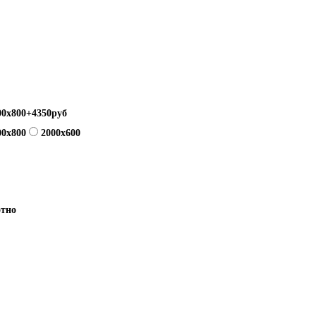
00х800+4350руб
00х800
2000x600
отно