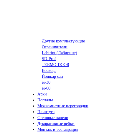
Другие комплектующие
Ограничители
Labirint (Лабиринт)
SD-Prof
TERMO-DOOR
Воевода
Йошкар ола
ei-30
ei-60
Арки
Порталы
Межкомнатные перегородки
Плинтуса
Стеновые панели
Декоративные рейки
Монтаж и реставрация