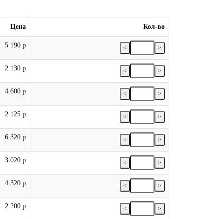
Цена
Кол-во
5 190 р
<
>
2 130 р
<
>
4 600 р
<
>
2 125 р
<
>
6 320 р
<
>
3 020 р
<
>
4 320 р
<
>
2 200 р
<
>