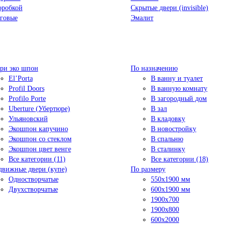
оробкой
Скрытые двери (invisible)
говые
Эмалит
ри эко шпон
По назначению
El’Porta
В ванну и туалет
Profil Doors
В ванную комнату
Profilo Porte
В загородный дом
Uberture (Убертюре)
В зал
Ульяновский
В кладовку
Экошпон капучино
В новостройку
Экошпон со стеклом
В спальню
Экошпон цвет венге
В сталинку
Все категории (11)
Все категории (18)
движные двери (купе)
По размеру
Одностворчатые
550x1900 мм
Двухстворчатые
600x1900 мм
1900х700
1900х800
600x2000