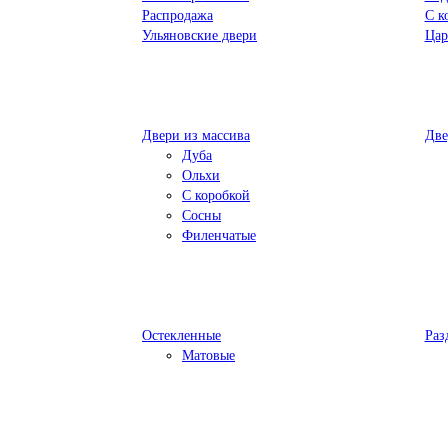
Распродажа
С к
Ульяновские двери
Цар
Двери из массива
Две
Дуба
Ольхи
С коробкой
Сосны
Филенчатые
Остекленные
Раз
Матовые