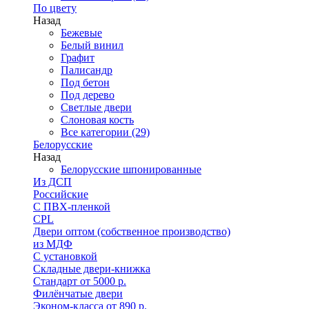
По цвету
Назад
Бежевые
Белый винил
Графит
Палисандр
Под бетон
Под дерево
Светлые двери
Слоновая кость
Все категории (29)
Белорусские
Назад
Белорусские шпонированные
Из ДСП
Российские
C ПВХ-пленкой
CPL
Двери оптом (собственное производство)
из МДФ
С установкой
Складные двери-книжка
Стандарт от 5000 р.
Филёнчатые двери
Эконом-класса от 890 р.