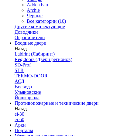
Adden bau
Archie
Черные
Все категории (10)
Другие комплектующие
Доводчики
Ограничители
Входные двери
Назад
Labirint (Лабиринт)
Regidoors (Двери регионов)
SD-Prof
STR
TERMO-DOOR
АСД
Воевода
Ульяновские
Йошкар ола
Противопожарные и технические двери
Назад
ei-30
ei-60
Арки
Порталы
Межкомнатные перегородки