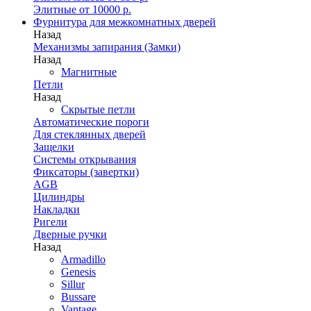
Элитные от 10000 р.
Фурнитура для межкомнатных дверей
Назад
Механизмы запирания (Замки)
Назад
Магнитные
Петли
Назад
Скрытые петли
Автоматические пороги
Для стеклянных дверей
Защелки
Системы открывания
Фиксаторы (завертки)
AGB
Цилиндры
Накладки
Ригели
Дверные ручки
Назад
Armadillo
Genesis
Sillur
Bussare
Vantage