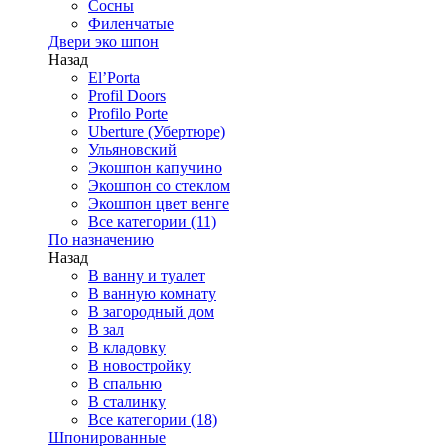
Сосны
Филенчатые
Двери эко шпон
Назад
El’Porta
Profil Doors
Profilo Porte
Uberture (Убертюре)
Ульяновский
Экошпон капучино
Экошпон со стеклом
Экошпон цвет венге
Все категории (11)
По назначению
Назад
В ванну и туалет
В ванную комнату
В загородный дом
В зал
В кладовку
В новостройку
В спальню
В сталинку
Все категории (18)
Шпонированные