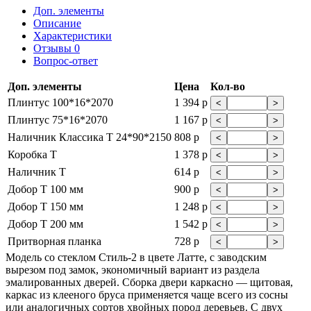
Доп. элементы
Описание
Характеристики
Отзывы
0
Вопрос-ответ
Доп. элементы
Цена
Кол-во
Плинтус 100*16*2070
1 394 р
<
>
Плинтус 75*16*2070
1 167 р
<
>
Наличник Классика Т 24*90*2150
808 р
<
>
Коробка Т
1 378 р
<
>
Наличник Т
614 р
<
>
Добор Т 100 мм
900 р
<
>
Добор Т 150 мм
1 248 р
<
>
Добор Т 200 мм
1 542 р
<
>
Притворная планка
728 р
<
>
Модель со стеклом Стиль-2 в цвете Латте, с заводским
вырезом под замок, экономичный вариант из раздела
эмалированных дверей. Сборка двери каркасно — щитовая,
каркас из клееного бруса применяется чаще всего из сосны
или аналогичных сортов хвойных пород деревьев. С двух