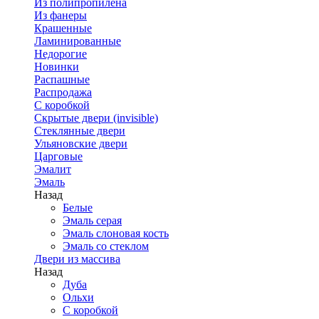
Из полипропилена
Из фанеры
Крашенные
Ламинированные
Недорогие
Новинки
Распашные
Распродажа
С коробкой
Скрытые двери (invisible)
Стеклянные двери
Ульяновские двери
Царговые
Эмалит
Эмаль
Назад
Белые
Эмаль серая
Эмаль слоновая кость
Эмаль со стеклом
Двери из массива
Назад
Дуба
Ольхи
С коробкой