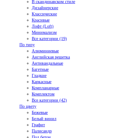
В скандинавском стиле
Дизайнерские
Классические
Красивые
Лофт (Loft)
Минимализм
Все категории (19)
По типу
Алюминиевые
Английская решетка
Антивандальные
Багетные
Гладкие
Каркасные
Компланарные
Комплектом
Все категории (42)
По цвету
Бежевые
Белый винил
Графит
Палисандр
Под бетон