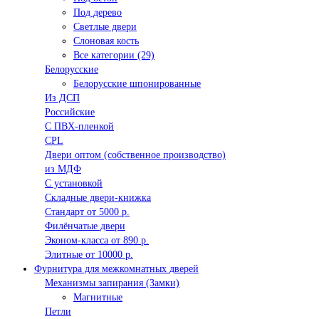
Под дерево
Светлые двери
Слоновая кость
Все категории (29)
Белорусские
Белорусские шпонированные
Из ДСП
Российские
C ПВХ-пленкой
CPL
Двери оптом (собственное производство)
из МДФ
С установкой
Складные двери-книжка
Стандарт от 5000 р.
Филёнчатые двери
Эконом-класса от 890 р.
Элитные от 10000 р.
Фурнитура для межкомнатных дверей
Механизмы запирания (Замки)
Магнитные
Петли