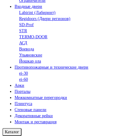
Ограничители
Входные двери
Labirint (Лабиринт)
Regidoors (Двери регионов)
SD-Prof
STR
TERMO-DOOR
АСД
Воевода
Ульяновские
Йошкар ола
Противопожарные и технические двери
ei-30
ei-60
Арки
Порталы
Межкомнатные перегородки
Плинтуса
Стеновые панели
Декоративные рейки
Монтаж и реставрация
Каталог