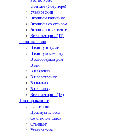
Profilo Porte
Uberture (Убертюре)
Ульяновский
Экошпон капучино
Экошпон со стеклом
Экошпон цвет венге
Все категории (11)
По назначению
В ванну и туалет
В ванную комнату
В загородный дом
В зал
В кладовку
В новостройку
В спальню
В сталинку
Все категории (18)
Шпонированные
Белый шпон
Премиум-класса
Со стеклом шпон
Стандарт
Ульяновские