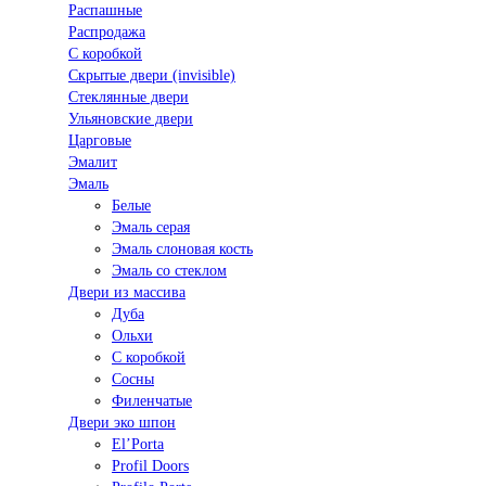
Распашные
Распродажа
С коробкой
Скрытые двери (invisible)
Стеклянные двери
Ульяновские двери
Царговые
Эмалит
Эмаль
Белые
Эмаль серая
Эмаль слоновая кость
Эмаль со стеклом
Двери из массива
Дуба
Ольхи
С коробкой
Сосны
Филенчатые
Двери эко шпон
El’Porta
Profil Doors