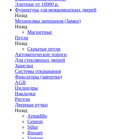
Элитные от 10000 р.
Фурнитура для межкомнатных дверей
Назад
Механизмы запирания (Замки)
Назад
Магнитные
Петли
Назад
Скрытые петли
Автоматические пороги
Для стеклянных дверей
Защелки
Системы открывания
Фиксаторы (завертки)
AGB
Цилиндры
Накладки
Ригели
Дверные ручки
Назад
Armadillo
Genesis
Sillur
Bussare
Vantage