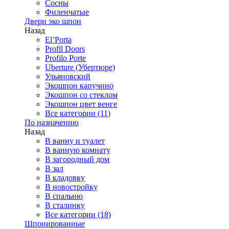
Сосны
Филенчатые
Двери эко шпон
Назад
El’Porta
Profil Doors
Profilo Porte
Uberture (Убертюре)
Ульяновский
Экошпон капучино
Экошпон со стеклом
Экошпон цвет венге
Все категории (11)
По назначению
Назад
В ванну и туалет
В ванную комнату
В загородный дом
В зал
В кладовку
В новостройку
В спальню
В сталинку
Все категории (18)
Шпонированные