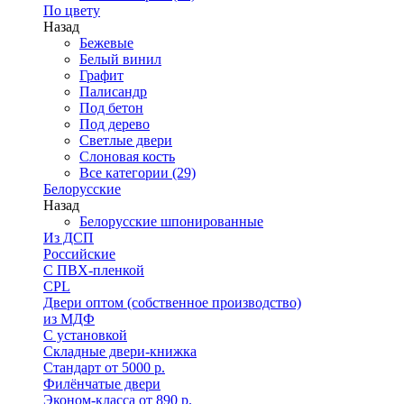
По цвету
Назад
Бежевые
Белый винил
Графит
Палисандр
Под бетон
Под дерево
Светлые двери
Слоновая кость
Все категории (29)
Белорусские
Назад
Белорусские шпонированные
Из ДСП
Российские
C ПВХ-пленкой
CPL
Двери оптом (собственное производство)
из МДФ
С установкой
Складные двери-книжка
Стандарт от 5000 р.
Филёнчатые двери
Эконом-класса от 890 р.