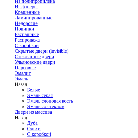
Из полипропилена
Из фанеры
Крашенные
Ламинированные
Недорогие
Новинки
Распашные
Распродажа
С коробкой
Скрытые двери (invisible)
Стеклянные двери
Ульяновские двери
Царговые
Эмалит
Эмаль
Назад
Белые
Эмаль серая
Эмаль слоновая кость
Эмаль со стеклом
Двери из массива
Назад
Дуба
Ольхи
С коробкой