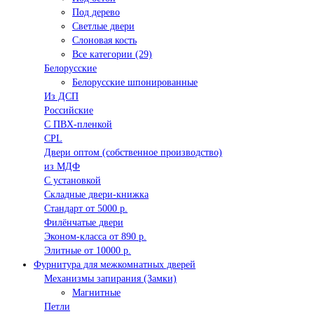
Под дерево
Светлые двери
Слоновая кость
Все категории (29)
Белорусские
Белорусские шпонированные
Из ДСП
Российские
C ПВХ-пленкой
CPL
Двери оптом (собственное производство)
из МДФ
С установкой
Складные двери-книжка
Стандарт от 5000 р.
Филёнчатые двери
Эконом-класса от 890 р.
Элитные от 10000 р.
Фурнитура для межкомнатных дверей
Механизмы запирания (Замки)
Магнитные
Петли