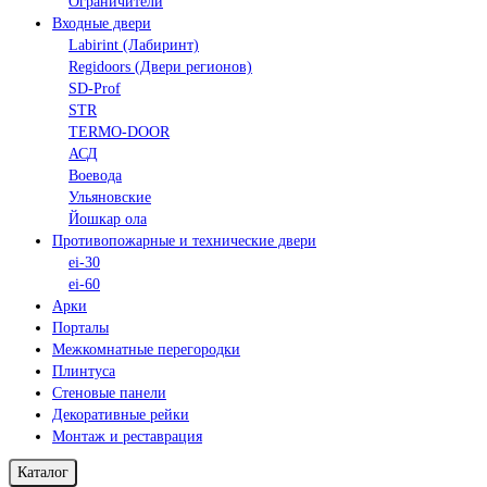
Ограничители
Входные двери
Labirint (Лабиринт)
Regidoors (Двери регионов)
SD-Prof
STR
TERMO-DOOR
АСД
Воевода
Ульяновские
Йошкар ола
Противопожарные и технические двери
ei-30
ei-60
Арки
Порталы
Межкомнатные перегородки
Плинтуса
Стеновые панели
Декоративные рейки
Монтаж и реставрация
Каталог