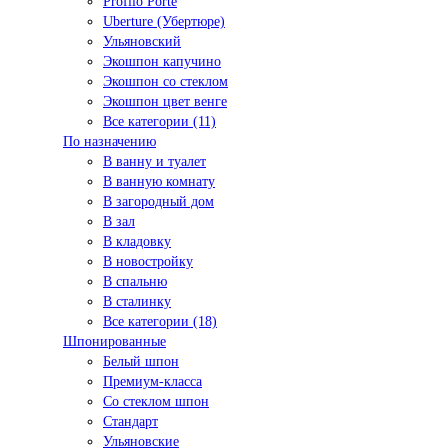
Profilo Porte
Uberture (Убертюре)
Ульяновский
Экошпон капучино
Экошпон со стеклом
Экошпон цвет венге
Все категории (11)
По назначению
В ванну и туалет
В ванную комнату
В загородный дом
В зал
В кладовку
В новостройку
В спальню
В сталинку
Все категории (18)
Шпонированные
Белый шпон
Премиум-класса
Со стеклом шпон
Стандарт
Ульяновские