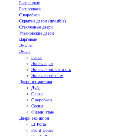
Распашные
Распродажа
С коробкой
Скрытые двери (invisible)
Стеклянные двери
Ульяновские двери
Царговые
Эмалит
Эмаль
Белые
Эмаль серая
Эмаль слоновая кость
Эмаль со стеклом
Двери из массива
Дуба
Ольхи
С коробкой
Сосны
Филенчатые
Двери эко шпон
El’Porta
Profil Doors