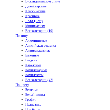
В скандинавском стиле
Дизайнерские
Классические
Красивые
Лофт (Loft)
Минимализм
Все категории (19)
По типу
Алюминиевые
Английская решетка
Антивандальные
Багетные
Гладкие
Каркасные
Компланарные
Комплектом
Все категории (42)
По цвету
Бежевые
Белый винил
Графит
Палисандр
Под бетон