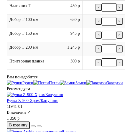
Наличник Т
450 р
<
>
Добор Т 100 мм
630 р
<
>
Добор Т 150 мм
945 р
<
>
Добор Т 200 мм
1 245 р
<
>
Притворная планка
300 р
<
>
Вам понадобится
Ручки
Петли
Замки
Завертки
Рекомендуем
Ручка Z-900 Хром/Капучино
11941-01
В наличии ✓
1 350 р
В корзину