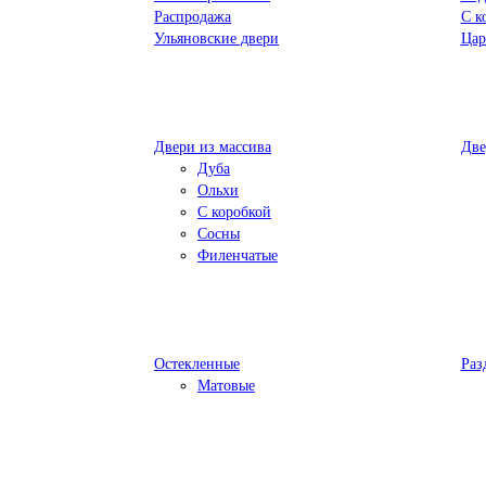
Распродажа
С к
Ульяновские двери
Цар
Двери из массива
Две
Дуба
Ольхи
С коробкой
Сосны
Филенчатые
Остекленные
Раз
Матовые