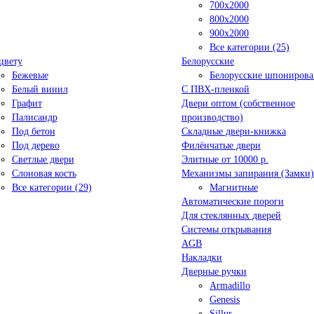
700x2000
800x2000
900x2000
Все категории (25)
цвету
Белорусские
Бежевые
Белорусские шпониров
Белый винил
C ПВХ-пленкой
Графит
Двери оптом (собственное
Палисандр
производство)
Под бетон
Складные двери-книжка
Под дерево
Филёнчатые двери
Светлые двери
Элитные от 10000 р.
Слоновая кость
Механизмы запирания (Замки)
Все категории (29)
Магнитные
Автоматические пороги
Для стеклянных дверей
Системы открывания
AGB
Накладки
Дверные ручки
Armadillo
Genesis
Sillur