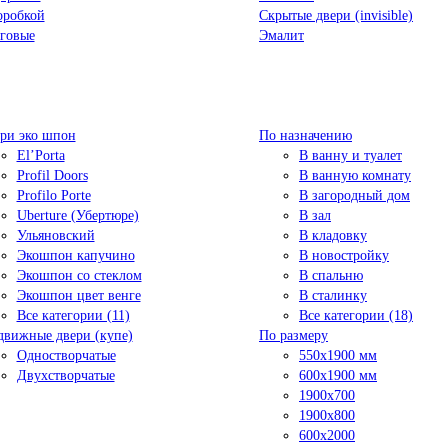
оробкой
Скрытые двери (invisible)
говые
Эмалит
ри эко шпон
По назначению
El’Porta
В ванну и туалет
Profil Doors
В ванную комнату
Profilo Porte
В загородный дом
Uberture (Убертюре)
В зал
Ульяновский
В кладовку
Экошпон капучино
В новостройку
Экошпон со стеклом
В спальню
Экошпон цвет венге
В сталинку
Все категории (11)
Все категории (18)
движные двери (купе)
По размеру
Одностворчатые
550x1900 мм
Двухстворчатые
600x1900 мм
1900х700
1900х800
600x2000