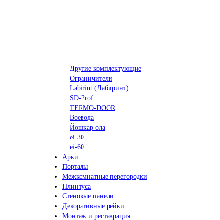
Другие комплектующие
Ограничители
Labirint (Лабиринт)
SD-Prof
TERMO-DOOR
Воевода
Йошкар ола
ei-30
ei-60
Арки
Порталы
Межкомнатные перегородки
Плинтуса
Стеновые панели
Декоративные рейки
Монтаж и реставрация