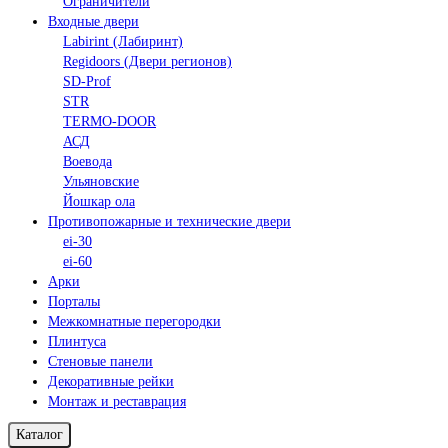
Ограничители
Входные двери
Labirint (Лабиринт)
Regidoors (Двери регионов)
SD-Prof
STR
TERMO-DOOR
АСД
Воевода
Ульяновские
Йошкар ола
Противопожарные и технические двери
ei-30
ei-60
Арки
Порталы
Межкомнатные перегородки
Плинтуса
Стеновые панели
Декоративные рейки
Монтаж и реставрация
Каталог