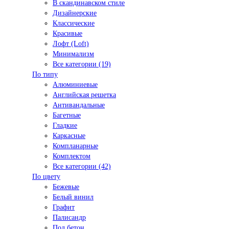
В скандинавском стиле
Дизайнерские
Классические
Красивые
Лофт (Loft)
Минимализм
Все категории (19)
По типу
Алюминиевые
Английская решетка
Антивандальные
Багетные
Гладкие
Каркасные
Компланарные
Комплектом
Все категории (42)
По цвету
Бежевые
Белый винил
Графит
Палисандр
Под бетон