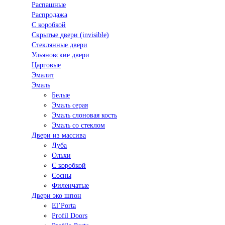
Распашные
Распродажа
С коробкой
Скрытые двери (invisible)
Стеклянные двери
Ульяновские двери
Царговые
Эмалит
Эмаль
Белые
Эмаль серая
Эмаль слоновая кость
Эмаль со стеклом
Двери из массива
Дуба
Ольхи
С коробкой
Сосны
Филенчатые
Двери эко шпон
El’Porta
Profil Doors