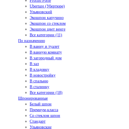
Profilo Porte
Uberture (Убертюре)
Ульяновский
Экошпон капучино
Экошпон со стеклом
Экошпон цвет венге
Все категории (11)
По назначению
В ванну и туалет
В ванную комнату
В загородный дом
В зал
В кладовку
В новостройку
В спальню
В сталинку
Все категории (18)
Шпонированные
Белый шпон
Премиум-класса
Со стеклом шпон
Стандарт
Ульяновские