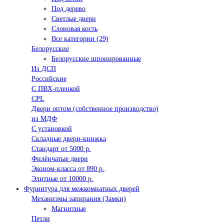
Под дерево
Светлые двери
Слоновая кость
Все категории (29)
Белорусские
Белорусские шпонированные
Из ДСП
Российские
C ПВХ-пленкой
CPL
Двери оптом (собственное производство)
из МДФ
С установкой
Складные двери-книжка
Стандарт от 5000 р.
Филёнчатые двери
Эконом-класса от 890 р.
Элитные от 10000 р.
Фурнитура для межкомнатных дверей
Механизмы запирания (Замки)
Магнитные
Петли