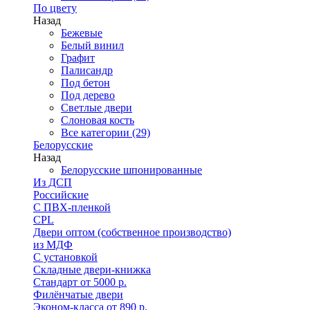
По цвету
Назад
Бежевые
Белый винил
Графит
Палисандр
Под бетон
Под дерево
Светлые двери
Слоновая кость
Все категории (29)
Белорусские
Назад
Белорусские шпонированные
Из ДСП
Российские
C ПВХ-пленкой
CPL
Двери оптом (собственное производство)
из МДФ
С установкой
Складные двери-книжка
Стандарт от 5000 р.
Филёнчатые двери
Эконом-класса от 890 р.