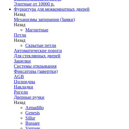
Элитные от 10000 р.
Фурнитура для межкомнатных дверей
Назад
Механизмы запирания (Замки)
Назад
Магнитные
Петли
Назад
Скрытые петли
Автоматические пороги
Для стеклянных дверей
Защелки
Системы открывания
Фиксаторы (завертки)
AGB
Цилиндры
Накладки
Ригели
Дверные ручки
Назад
Armadillo
Genesis
Sillur
Bussare
Vantage