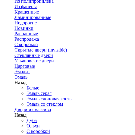
Из полипропилена
Из фанеры
Крашенные
Ламинированные
Недорогие
Новинки
Распашные
Распродажа
С коробкой
Скрытые двери (invisible)
Стеклянные двери
Ульяновские двери
Царговые
Эмалит
Эмаль
Назад
Белые
Эмаль серая
Эмаль слоновая кость
Эмаль со стеклом
Двери из массива
Назад
Дуба
Ольхи
С коробкой