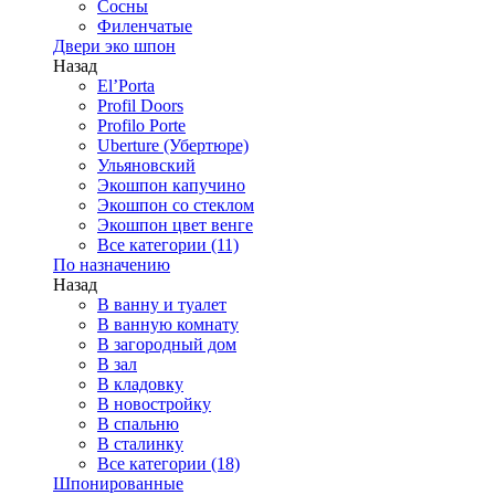
Сосны
Филенчатые
Двери эко шпон
Назад
El’Porta
Profil Doors
Profilo Porte
Uberture (Убертюре)
Ульяновский
Экошпон капучино
Экошпон со стеклом
Экошпон цвет венге
Все категории (11)
По назначению
Назад
В ванну и туалет
В ванную комнату
В загородный дом
В зал
В кладовку
В новостройку
В спальню
В сталинку
Все категории (18)
Шпонированные