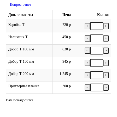
Вопрос-ответ
Доп. элементы
Цена
Кол-во
Коробка Т
720 р
<
>
Наличник Т
450 р
<
>
Добор Т 100 мм
630 р
<
>
Добор Т 150 мм
945 р
<
>
Добор Т 200 мм
1 245 р
<
>
Притворная планка
300 р
<
>
Вам понадобится