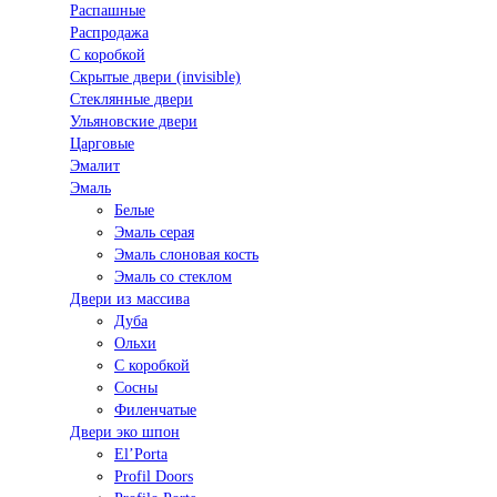
Распашные
Распродажа
С коробкой
Скрытые двери (invisible)
Стеклянные двери
Ульяновские двери
Царговые
Эмалит
Эмаль
Белые
Эмаль серая
Эмаль слоновая кость
Эмаль со стеклом
Двери из массива
Дуба
Ольхи
С коробкой
Сосны
Филенчатые
Двери эко шпон
El’Porta
Profil Doors