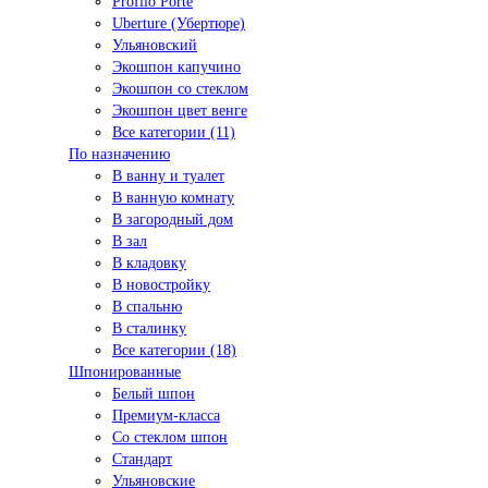
Profilo Porte
Uberture (Убертюре)
Ульяновский
Экошпон капучино
Экошпон со стеклом
Экошпон цвет венге
Все категории (11)
По назначению
В ванну и туалет
В ванную комнату
В загородный дом
В зал
В кладовку
В новостройку
В спальню
В сталинку
Все категории (18)
Шпонированные
Белый шпон
Премиум-класса
Со стеклом шпон
Стандарт
Ульяновские