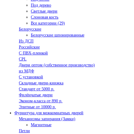
Под дерево
Светлые двери
Слоновая кость
Все категории (29)
Белорусские
Белорусские шпонированные
Из ДСП
Российские
C ПВХ-пленкой
CPL
Двери оптом (собственное производство)
из МДФ
С установкой
Складные двери-книжка
Стандарт от 5000 р.
Филёнчатые двери
Эконом-класса от 890 р.
Элитные от 10000 р.
Фурнитура для межкомнатных дверей
Механизмы запирания (Замки)
Магнитные
Петли