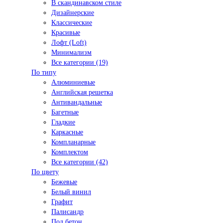
В скандинавском стиле
Дизайнерские
Классические
Красивые
Лофт (Loft)
Минимализм
Все категории (19)
По типу
Алюминиевые
Английская решетка
Антивандальные
Багетные
Гладкие
Каркасные
Компланарные
Комплектом
Все категории (42)
По цвету
Бежевые
Белый винил
Графит
Палисандр
Под бетон