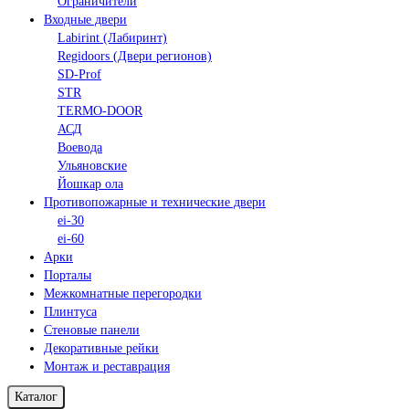
Ограничители
Входные двери
Labirint (Лабиринт)
Regidoors (Двери регионов)
SD-Prof
STR
TERMO-DOOR
АСД
Воевода
Ульяновские
Йошкар ола
Противопожарные и технические двери
ei-30
ei-60
Арки
Порталы
Межкомнатные перегородки
Плинтуса
Стеновые панели
Декоративные рейки
Монтаж и реставрация
Каталог