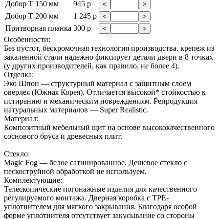
Добор Т 150 мм
945 р
<
>
Добор Т 200 мм
1 245 р
<
>
Притворная планка
300 р
<
>
Особенности:
Без пустот, бескромочная технология производства, крепеж из
закаленной стали надежно фиксирует детали двери в 8 точках
(у других производителей, как правило, не более 4).
Отделка:
Эко Шпон — структурный материал с защитным слоем
оверлея (Южная Корея). Отличается высокой* стойкостью к
истиранию и механическим повреждениям. Репродукция
натуральных материалов — Super Realistic.
Материал:
Композитный мебельный щит на основе высококачественного
соснового бруса и древесных плит.
Стекло:
Magic Fog — белое сатинированное. Дешевое стекло с
пескоструйной обработкой не используем.
Комплектующие:
Телескопические погонажные изделия для качественного
регулируемого монтажа. Дверная коробка с TPE-
уплотнителем для мягкого закрывания. Благодаря особой
форме уплотнителя отсутствует закусывание со стороны