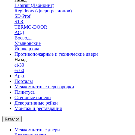
Labirint (Лабиринт)
Regidoors (Двери регионов)
SD-Prof
STR
TERMO-DOOR
АСД
Воевода
Ульяновские
Йошкар ола
Противопожарные и технические двери
Назад
ei-30
ei-60
Арки
Порталы
Межкомнатные перегородки
Плинтуса
Стеновые панели
Декоративные рейки
Монтаж и реставрация
Каталог
Межкомнатные двери