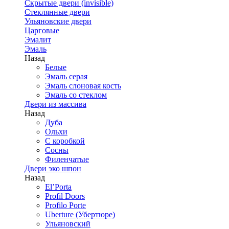
Скрытые двери (invisible)
Стеклянные двери
Ульяновские двери
Царговые
Эмалит
Эмаль
Назад
Белые
Эмаль серая
Эмаль слоновая кость
Эмаль со стеклом
Двери из массива
Назад
Дуба
Ольхи
С коробкой
Сосны
Филенчатые
Двери эко шпон
Назад
El’Porta
Profil Doors
Profilo Porte
Uberture (Убертюре)
Ульяновский