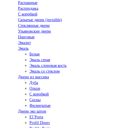
Распашные
Распродажа
С коробкой
Скрытые двери (invisible)
Стеклянные двери
Ульяновские двери
Царговые
Эмалит
Эмаль
Белые
Эмаль серая
Эмаль слоновая кость
Эмаль со стеклом
Двери из массива
Дуба
Ольхи
С коробкой
Сосны
Филенчатые
Двери эко шпон
El’Porta
Profil Doors