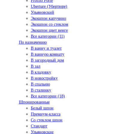
Profilo Porte
Uberture (Убертюре)
Ульяновский
Экошпон капучино
Экошпон со стеклом
Экошпон цвет венге
Все категории (11)
По назначению
В ванну и туалет
В ванную комнату
В загородный дом
В зал
В кладовку
В новостройку
В спальню
В сталинку
Все категории (18)
Шпонированные
Белый шпон
Премиум-класса
Со стеклом шпон
Стандарт
Ульяновские