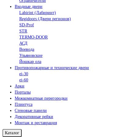
Ограничители
Входные двери
Labirint (Лабиринт)
Regidoors (Двери регионов)
SD-Prof
STR
TERMO-DOOR
АСД
Воевода
Ульяновские
Йошкар ола
Противопожарные и технические двери
ei-30
ei-60
Арки
Порталы
Межкомнатные перегородки
Плинтуса
Стеновые панели
Декоративные рейки
Монтаж и реставрация
Каталог