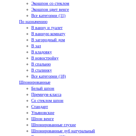
Экошпон со стеклом
Экошпон цвет венге
Все категории (11)
По назначению
В ванну и туалет
В ванную комнату
В загородный дом
В зал
В кладовку
В новостройку
В спальню
В сталинку
Все категории (18)
Шпонированные
Белый шпон
Премиум-класса
Со стеклом шпон
Стандарт
Ульяновские
Шпон венге
Шпонированные глухие
Шпонированные дуб натуральный