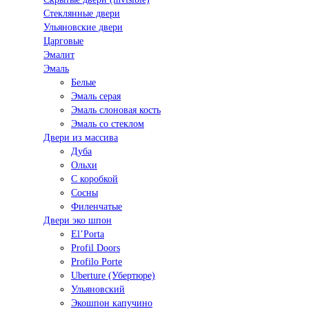
Стеклянные двери
Ульяновские двери
Царговые
Эмалит
Эмаль
Белые
Эмаль серая
Эмаль слоновая кость
Эмаль со стеклом
Двери из массива
Дуба
Ольхи
С коробкой
Сосны
Филенчатые
Двери эко шпон
El’Porta
Profil Doors
Profilo Porte
Uberture (Убертюре)
Ульяновский
Экошпон капучино