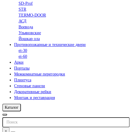
SD-Prof
STR
TERMO-DOOR
АСД
Воевода
Ульяновские
Йошкар ола
Противопожарные и технические двери
ei-30
ei-60
Арки
Порталы
Межкомнатные перегородки
Плинтуса
Стеновые панели
Декоративные рейки
Монтаж и реставрация
Каталог
×