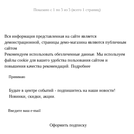
Показано с 1 по 5 из 5 (всего 1 страниц)
По цвету
Белорусские
Вся информация представленная на сайте является
Из ДСП
демонстрационной, страницы демо-магазина являются публичным
сайтом
Рекомендуем использовать обезличенные данные. Мы используем
Российские
файлы cookie для вашего удобства пользования сайтом и
повышения качества рекомендаций.
Подробнее
C ПВХ-пленкой
Принимаю
CPL
Будьте в центре событий - подпишитесь на наши новости!
Новинки, скидки, акции.
Двери оптом (собственное производство)
из МДФ
Оформить подписку
С установкой