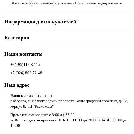
Я прочитал(а) и согласен(на) с условиями
Политика конфиденциальности
Складные двери-книжка
Информация для покупателей
Стандарт от 5000 р.
Категории
Филёнчатые двери
Наши контакты
Эконом-класса от 890 р.
+7(495)117-82-15
Элитные от 10000 р.
+7 (926) 803-72-48
Наш адрес
Наши выставочные залы:
г. Москва, м. Волгоградский проспект, Волгоградский проспект, д. 32,
корпус 8, ТЦ "Технохолл"
Время приема звонков с 8:00 до 22:00
м. Волгоградский проспект: ПН-ПТ: 11:00 до 20:00, СБ-ВС: 11:00 до
19:00