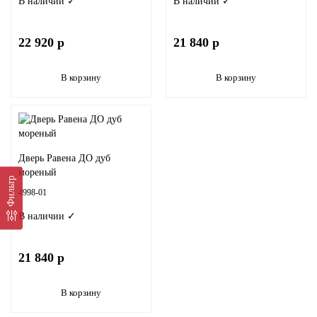
В наличии ✓
В наличии ✓
Двери из массива
22 920 р
21 840 р
Двери эко шпон
В корзину
В корзину
По назначению
Шпонированные
Дверь Равена ДО дуб
Остекленные
мореный
Фильтр
4998-01
Раздвижные двери (купе)
В наличии ✓
По размеру
21 840 р
По стилю
В корзину
По типу