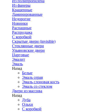
Из полипропилена
Из фанеры
Крашенные
Ламинированные
Недорогие
Новинки
Распашные
Распродажа
С коробкой
Скрытые двери (invisible)
Стеклянные двери
Ульяновские двери
Царговые
Эмалит
Эмаль
Назад
Белые
Эмаль серая
Эмаль слоновая кость
Эмаль со стеклом
Двери из массива
Назад
Дуба
Ольхи
С коробкой