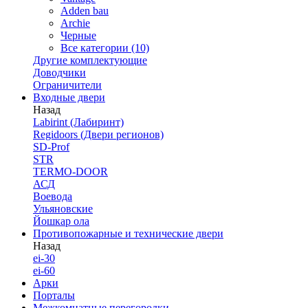
Adden bau
Archie
Черные
Все категории (10)
Другие комплектующие
Доводчики
Ограничители
Входные двери
Назад
Labirint (Лабиринт)
Regidoors (Двери регионов)
SD-Prof
STR
TERMO-DOOR
АСД
Воевода
Ульяновские
Йошкар ола
Противопожарные и технические двери
Назад
ei-30
ei-60
Арки
Порталы
Межкомнатные перегородки