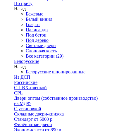
По цвету
Назад
Бежевые
Белый винил
Графит
Палисандр
Под бетон
Под дерево
Светлые двери
Слоновая кость
Все категории (29)
Белорусские
Назад
Белорусские шпонированные
Из ДСП
Российские
C ПВХ-пленкой
CPL
Двери оптом (собственное производство)
из МДФ
С установкой
Складные двери-книжка
Стандарт от 5000 р.
Филёнчатые двери
Эконом-класса от 890 р.