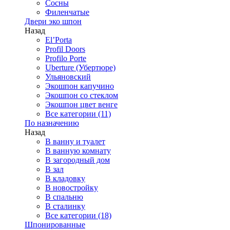
Сосны
Филенчатые
Двери эко шпон
Назад
El’Porta
Profil Doors
Profilo Porte
Uberture (Убертюре)
Ульяновский
Экошпон капучино
Экошпон со стеклом
Экошпон цвет венге
Все категории (11)
По назначению
Назад
В ванну и туалет
В ванную комнату
В загородный дом
В зал
В кладовку
В новостройку
В спальню
В сталинку
Все категории (18)
Шпонированные