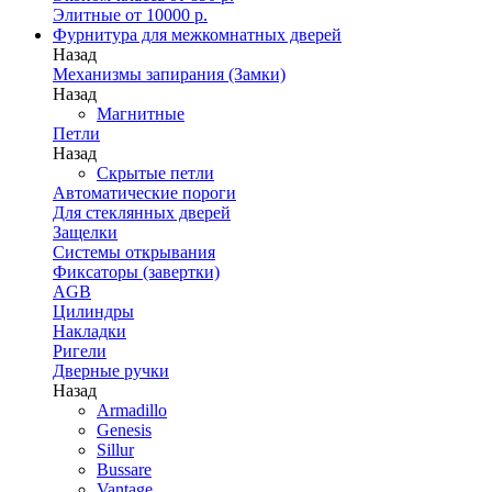
Элитные от 10000 р.
Фурнитура для межкомнатных дверей
Назад
Механизмы запирания (Замки)
Назад
Магнитные
Петли
Назад
Скрытые петли
Автоматические пороги
Для стеклянных дверей
Защелки
Системы открывания
Фиксаторы (завертки)
AGB
Цилиндры
Накладки
Ригели
Дверные ручки
Назад
Armadillo
Genesis
Sillur
Bussare
Vantage