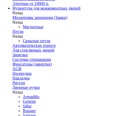
Элитные от 10000 р.
Фурнитура для межкомнатных дверей
Назад
Механизмы запирания (Замки)
Назад
Магнитные
Петли
Назад
Скрытые петли
Автоматические пороги
Для стеклянных дверей
Защелки
Системы открывания
Фиксаторы (завертки)
AGB
Цилиндры
Накладки
Ригели
Дверные ручки
Назад
Armadillo
Genesis
Sillur
Bussare
Vantage