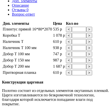
Доп. элементы
Описание
Отзывы
0
Вопрос-ответ
Доп. элементы
Цена
Кол-во
Плинтус прямой 16*80*2070
535 р
<
>
Коробка Т
1 078 р
<
>
Наличник Т
610 р
<
>
Наличник Т 100 мм
938 р
<
>
Добор Т 100 мм
747 р
<
>
Добор Т 150 мм
987 р
<
>
Добор Т 200 мм
1 687 р
<
>
Притворная планка
610 р
<
>
Конструкция царговая
Полотно состоит из отдельных элементов окутанных пленкой.
Царги изготавливаются по безкромочной технологии,
благодаря которой исключается попадание влаги под
покрытие.