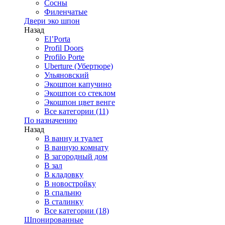
Сосны
Филенчатые
Двери эко шпон
Назад
El’Porta
Profil Doors
Profilo Porte
Uberture (Убертюре)
Ульяновский
Экошпон капучино
Экошпон со стеклом
Экошпон цвет венге
Все категории (11)
По назначению
Назад
В ванну и туалет
В ванную комнату
В загородный дом
В зал
В кладовку
В новостройку
В спальню
В сталинку
Все категории (18)
Шпонированные