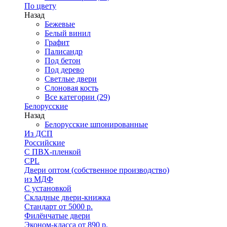
По цвету
Назад
Бежевые
Белый винил
Графит
Палисандр
Под бетон
Под дерево
Светлые двери
Слоновая кость
Все категории (29)
Белорусские
Назад
Белорусские шпонированные
Из ДСП
Российские
C ПВХ-пленкой
CPL
Двери оптом (собственное производство)
из МДФ
С установкой
Складные двери-книжка
Стандарт от 5000 р.
Филёнчатые двери
Эконом-класса от 890 р.