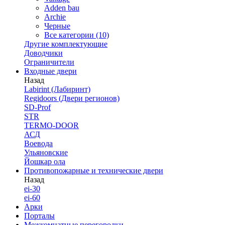
Adden bau
Archie
Черные
Все категории (10)
Другие комплектующие
Доводчики
Ограничители
Входные двери
Назад
Labirint (Лабиринт)
Regidoors (Двери регионов)
SD-Prof
STR
TERMO-DOOR
АСД
Воевода
Ульяновские
Йошкар ола
Противопожарные и технические двери
Назад
ei-30
ei-60
Арки
Порталы
Межкомнатные перегородки