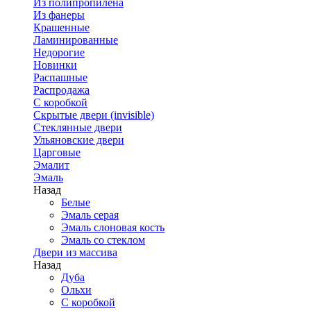
Из полипропилена
Из фанеры
Крашенные
Ламинированные
Недорогие
Новинки
Распашные
Распродажа
С коробкой
Скрытые двери (invisible)
Стеклянные двери
Ульяновские двери
Царговые
Эмалит
Эмаль
Назад
Белые
Эмаль серая
Эмаль слоновая кость
Эмаль со стеклом
Двери из массива
Назад
Дуба
Ольхи
С коробкой