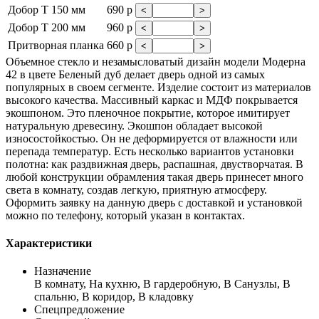
Добор Т 150 мм
690 р
<
>
Добор Т 200 мм
960 р
<
>
Притворная планка
660 р
<
>
Объемное стекло и незамысловатый дизайн модели Модерна
42 в цвете Беленый дуб делает дверь одной из самых
популярных в своем сегменте. Изделие состоит из материалов
высокого качества. Массивный каркас и МДФ покрывается
экошпоном. Это пленочное покрытие, которое имитирует
натуральную древесину. Экошпон обладает высокой
износостойкостью. Он не деформируется от влажности или
перепада температур. Есть несколько вариантов установки
полотна: как раздвижная дверь, распашная, двустворчатая. В
любой конструкции обрамления такая дверь принесет много
света в комнату, создав легкую, приятную атмосферу.
Оформить заявку на данную дверь с доставкой и установкой
можно по телефону, который указан в контактах.
Характеристики
Назначение
В комнату, На кухню, В гардеробную, В Санузлы, В
спальню, В коридор, В кладовку
Спецпредложение