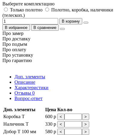
Выберите комплектацию
Только полотно
Полотно, коробка, наличники
(телескоп.)
В корзину
В избранное
В сравнение
Про замер
Про доставку
Про подъем
Про оплату
Про установку
Про гарантию
Доп. элементы
Описание
Характеристики
Отзывы
0
Вопрос-ответ
Доп. элементы
Цена
Кол-во
Коробка Т
600 р
<
>
Наличник Т
330 р
<
>
Добор Т 100 мм
580 р
<
>