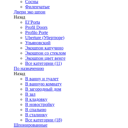
Сосны
Филенчатые
Двери эко шпон
Назад
El’Porta
Profil Doors
Profilo Porte
Uberture (Убертюре)
Ульяновский
Экошпон капучино
Экошпон со стеклом
Экошпон цвет венге
Все категории (11)
По назначению
Назад
В ванну и туалет
В ванную комнату
В загородный дом
В зал
В кладовку
В новостройку
В спальню
В сталинку
Все категории (18)
Шпонированные