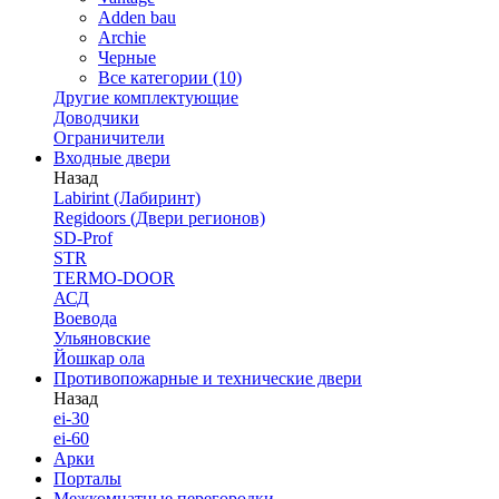
Adden bau
Archie
Черные
Все категории (10)
Другие комплектующие
Доводчики
Ограничители
Входные двери
Назад
Labirint (Лабиринт)
Regidoors (Двери регионов)
SD-Prof
STR
TERMO-DOOR
АСД
Воевода
Ульяновские
Йошкар ола
Противопожарные и технические двери
Назад
ei-30
ei-60
Арки
Порталы
Межкомнатные перегородки