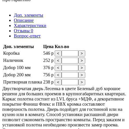
Доп. элементы
Описание
Характеристики
Отзывы
0
Вопрос-ответ
Доп. элементы
Цена
Кол-во
Коробка
546 р
<
>
Наличник
252 р
<
>
Добор 100 мм
376 р
<
>
Добор 200 мм
756 р
<
>
Притворная планка
238 р
<
>
Двустворчатая дверь Лесенка в цвете Беленый дуб хорошое
решени для больших проемов в крупногабаритных квартирах.
Каркас полотна состоит из LVL бруса +МДФ, а декоративное
покрытие Финиш Флекс и ПВХ кромка составляют
поверхность полотна. Дверь подойдет для гостинной или на
кухню или в комнату. Способ установки распашной двери
позволит сэкономить пространство комнаты. Перед заказом и
установкой полотна необходимо произвести замер проема.