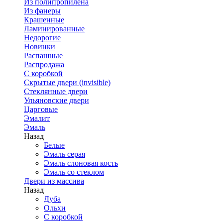
Из полипропилена
Из фанеры
Крашенные
Ламинированные
Недорогие
Новинки
Распашные
Распродажа
С коробкой
Скрытые двери (invisible)
Стеклянные двери
Ульяновские двери
Царговые
Эмалит
Эмаль
Назад
Белые
Эмаль серая
Эмаль слоновая кость
Эмаль со стеклом
Двери из массива
Назад
Дуба
Ольхи
С коробкой