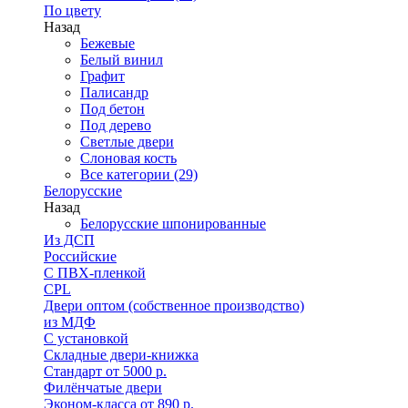
По цвету
Назад
Бежевые
Белый винил
Графит
Палисандр
Под бетон
Под дерево
Светлые двери
Слоновая кость
Все категории (29)
Белорусские
Назад
Белорусские шпонированные
Из ДСП
Российские
C ПВХ-пленкой
CPL
Двери оптом (собственное производство)
из МДФ
С установкой
Складные двери-книжка
Стандарт от 5000 р.
Филёнчатые двери
Эконом-класса от 890 р.