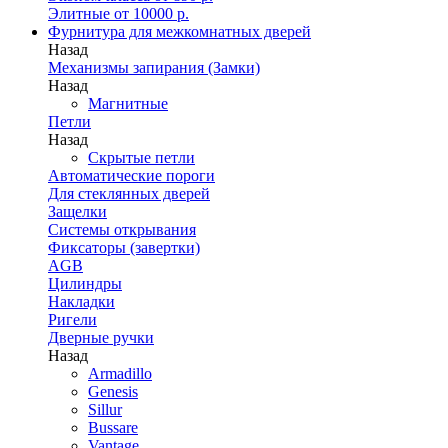
Элитные от 10000 р.
Фурнитура для межкомнатных дверей
Назад
Механизмы запирания (Замки)
Назад
Магнитные
Петли
Назад
Скрытые петли
Автоматические пороги
Для стеклянных дверей
Защелки
Системы открывания
Фиксаторы (завертки)
AGB
Цилиндры
Накладки
Ригели
Дверные ручки
Назад
Armadillo
Genesis
Sillur
Bussare
Vantage