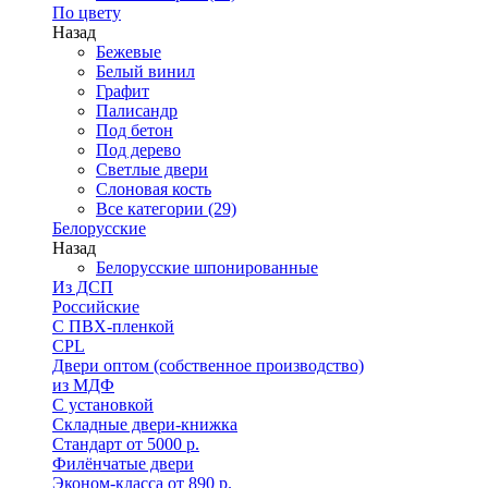
По цвету
Назад
Бежевые
Белый винил
Графит
Палисандр
Под бетон
Под дерево
Светлые двери
Слоновая кость
Все категории (29)
Белорусские
Назад
Белорусские шпонированные
Из ДСП
Российские
C ПВХ-пленкой
CPL
Двери оптом (собственное производство)
из МДФ
С установкой
Складные двери-книжка
Стандарт от 5000 р.
Филёнчатые двери
Эконом-класса от 890 р.