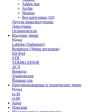
Adden bau
Archie
Черные
Все категории (10)
Другие комплектующие
Доводчики
Ограничители
Входные двери
Назад
Labirint (Лабиринт)
Regidoors (Двери регионов)
SD-Prof
STR
TERMO-DOOR
АСД
Воевода
Ульяновские
Йошкар ола
Противопожарные и технические двери
Назад
ei-30
ei-60
Арки
Порталы
Межкомнатные перегородки