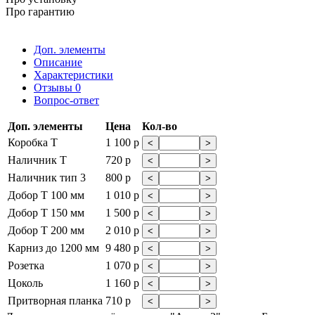
Про гарантию
Доп. элементы
Описание
Характеристики
Отзывы
0
Вопрос-ответ
Доп. элементы
Цена
Кол-во
Коробка Т
1 100 р
<
>
Наличник Т
720 р
<
>
Наличник тип 3
800 р
<
>
Добор Т 100 мм
1 010 р
<
>
Добор Т 150 мм
1 500 р
<
>
Добор Т 200 мм
2 010 р
<
>
Карниз до 1200 мм
9 480 р
<
>
Розетка
1 070 р
<
>
Цоколь
1 160 р
<
>
Притворная планка
710 р
<
>