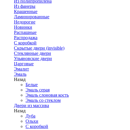
Из полипропилена
Из фанеры
Крашенные
Ламинированные
Недорогие
Новинки
Распашные
Распродажа
С коробкой
Скрытые двери (invisible)
Стеклянные двери
Ульяновские двери
Царговые
Эмалит
Эмаль
Назад
Белые
Эмаль серая
Эмаль слоновая кость
Эмаль со стеклом
Двери из массива
Назад
Дуба
Ольхи
С коробкой