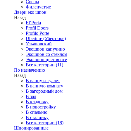
Сосны
Филенчатые
Двери эко шпон
Назад
El’Porta
Profil Doors
Profilo Porte
Uberture (Убертюре)
Ульяновский
Экошпон капучино
Экошпон со стеклом
Экошпон цвет венге
Все категории (11)
По назначению
Назад
В ванну и туалет
В ванную комнату
В загородный дом
В зал
В кладовку
В новостройку
В спальню
В сталинку
Все категории (18)
Шпонированные