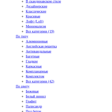
В скандинавском стиле
Дизайнерские
Классические
Красивые
Лофт (Loft)
Минимализм
Все категории (19)
По типу
Алюминиевые
Английская решетка
Антивандальные
Багетные
Гладкие
Каркасные
Компланарные
Комплектом
Все категории (42)
По цвету
Бежевые
Белый винил
Графит
Палисандр
Под бетон