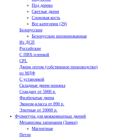
Под дерево
Светлые двери
Слоновая кость
Все категории (29)
Белорусские
Белорусские шпонированные
Из ДСП
Российские
C ПВХ-пленкой
CPL
Двери оптом (собственное производство)
из МДФ
С установкой
Складные двери-книжка
Стандарт от 5000 р.
Филёнчатые двери
Эконом-класса от 890 р.
Элитные от 10000 р.
Фурнитура для межкомнатных дверей
Механизмы запирания (Замки)
Магнитные
Петли