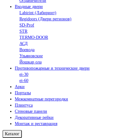
Ограничители
Входные двери
Labirint (Лабиринт)
Regidoors (Двери регионов)
SD-Prof
STR
TERMO-DOOR
АСД
Воевода
Ульяновские
Йошкар ола
Противопожарные и технические двери
ei-30
ei-60
Арки
Порталы
Межкомнатные перегородки
Плинтуса
Стеновые панели
Декоративные рейки
Монтаж и реставрация
Каталог