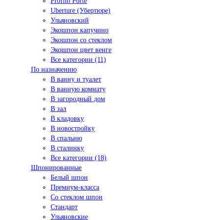
Profilo Porte
Uberture (Убертюре)
Ульяновский
Экошпон капучино
Экошпон со стеклом
Экошпон цвет венге
Все категории (11)
По назначению
В ванну и туалет
В ванную комнату
В загородный дом
В зал
В кладовку
В новостройку
В спальню
В сталинку
Все категории (18)
Шпонированные
Белый шпон
Премиум-класса
Со стеклом шпон
Стандарт
Ульяновские