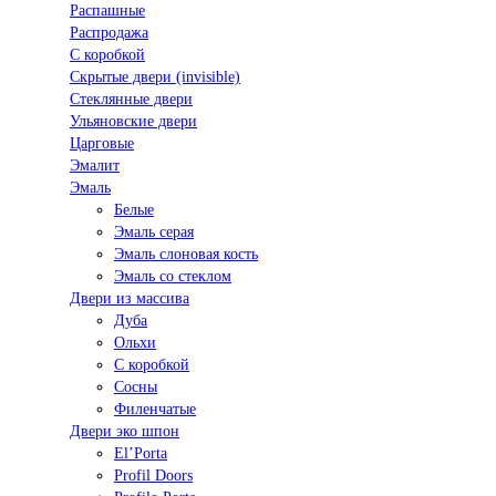
Распашные
Распродажа
С коробкой
Скрытые двери (invisible)
Стеклянные двери
Ульяновские двери
Царговые
Эмалит
Эмаль
Белые
Эмаль серая
Эмаль слоновая кость
Эмаль со стеклом
Двери из массива
Дуба
Ольхи
С коробкой
Сосны
Филенчатые
Двери эко шпон
El’Porta
Profil Doors