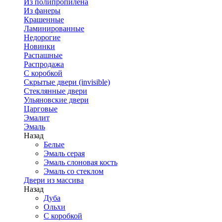
Из полипропилена
Из фанеры
Крашенные
Ламинированные
Недорогие
Новинки
Распашные
Распродажа
С коробкой
Скрытые двери (invisible)
Стеклянные двери
Ульяновские двери
Царговые
Эмалит
Эмаль
Назад
Белые
Эмаль серая
Эмаль слоновая кость
Эмаль со стеклом
Двери из массива
Назад
Дуба
Ольхи
С коробкой