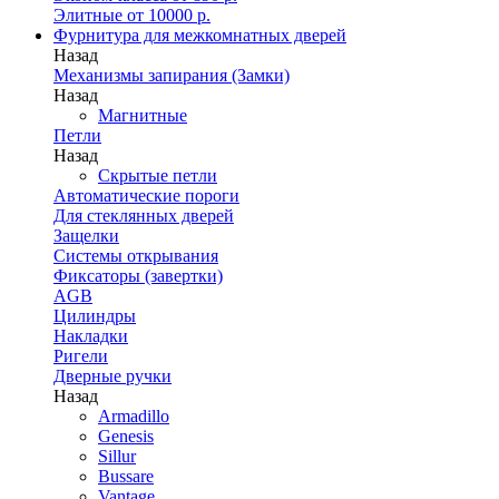
Элитные от 10000 р.
Фурнитура для межкомнатных дверей
Назад
Механизмы запирания (Замки)
Назад
Магнитные
Петли
Назад
Скрытые петли
Автоматические пороги
Для стеклянных дверей
Защелки
Системы открывания
Фиксаторы (завертки)
AGB
Цилиндры
Накладки
Ригели
Дверные ручки
Назад
Armadillo
Genesis
Sillur
Bussare
Vantage