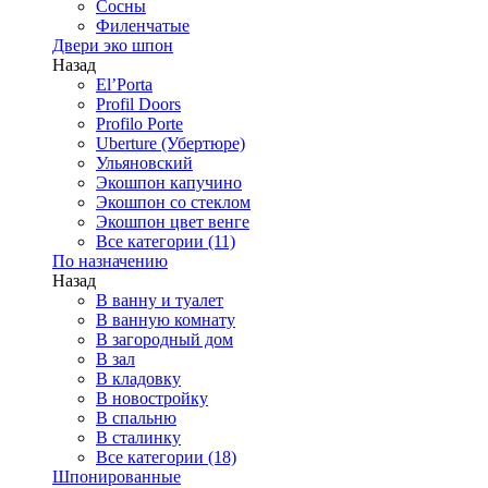
Сосны
Филенчатые
Двери эко шпон
Назад
El’Porta
Profil Doors
Profilo Porte
Uberture (Убертюре)
Ульяновский
Экошпон капучино
Экошпон со стеклом
Экошпон цвет венге
Все категории (11)
По назначению
Назад
В ванну и туалет
В ванную комнату
В загородный дом
В зал
В кладовку
В новостройку
В спальню
В сталинку
Все категории (18)
Шпонированные