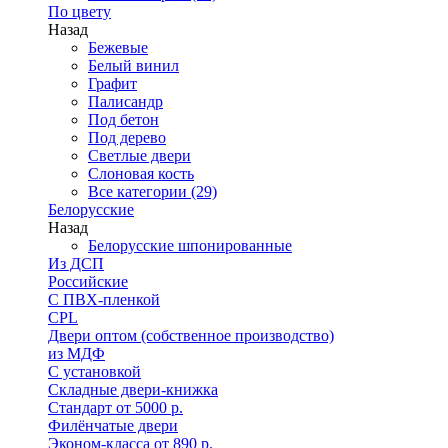
По цвету
Назад
Бежевые
Белый винил
Графит
Палисандр
Под бетон
Под дерево
Светлые двери
Слоновая кость
Все категории (29)
Белорусские
Назад
Белорусские шпонированные
Из ДСП
Российские
C ПВХ-пленкой
CPL
Двери оптом (собственное производство)
из МДФ
С установкой
Складные двери-книжка
Стандарт от 5000 р.
Филёнчатые двери
Эконом-класса от 890 р.