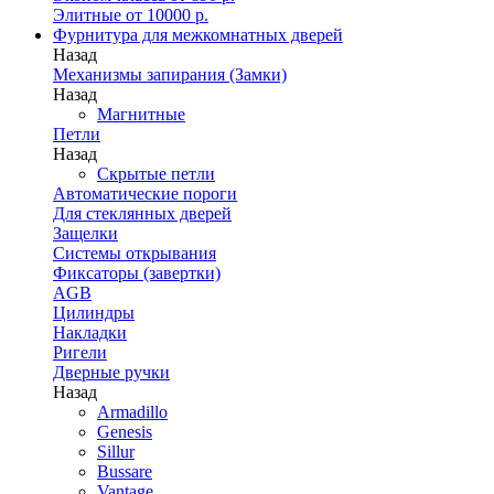
Элитные от 10000 р.
Фурнитура для межкомнатных дверей
Назад
Механизмы запирания (Замки)
Назад
Магнитные
Петли
Назад
Скрытые петли
Автоматические пороги
Для стеклянных дверей
Защелки
Системы открывания
Фиксаторы (завертки)
AGB
Цилиндры
Накладки
Ригели
Дверные ручки
Назад
Armadillo
Genesis
Sillur
Bussare
Vantage