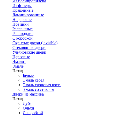
Из полипропилена
Из фанеры
Крашенные
Ламинированные
Недорогие
Новинки
Распашные
Распродажа
С коробкой
Скрытые двери (invisible)
Стеклянные двери
Ульяновские двери
Царговые
Эмалит
Эмаль
Назад
Белые
Эмаль серая
Эмаль слоновая кость
Эмаль со стеклом
Двери из массива
Назад
Дуба
Ольхи
С коробкой