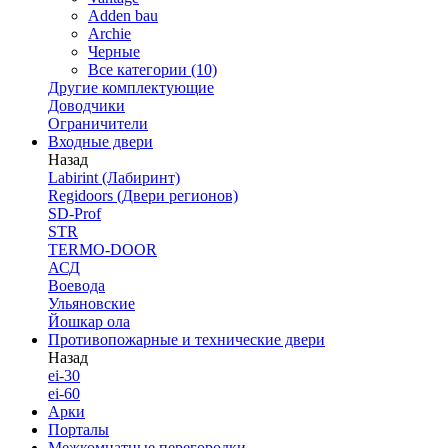
Adden bau
Archie
Черные
Все категории (10)
Другие комплектующие
Доводчики
Ограничители
Входные двери
Назад
Labirint (Лабиринт)
Regidoors (Двери регионов)
SD-Prof
STR
TERMO-DOOR
АСД
Воевода
Ульяновские
Йошкар ола
Противопожарные и технические двери
Назад
ei-30
ei-60
Арки
Порталы
Межкомнатные перегородки