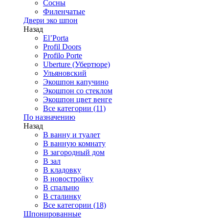
Сосны
Филенчатые
Двери эко шпон
Назад
El’Porta
Profil Doors
Profilo Porte
Uberture (Убертюре)
Ульяновский
Экошпон капучино
Экошпон со стеклом
Экошпон цвет венге
Все категории (11)
По назначению
Назад
В ванну и туалет
В ванную комнату
В загородный дом
В зал
В кладовку
В новостройку
В спальню
В сталинку
Все категории (18)
Шпонированные