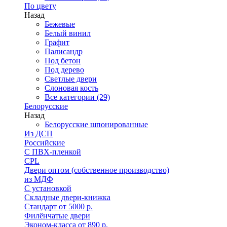
По цвету
Назад
Бежевые
Белый винил
Графит
Палисандр
Под бетон
Под дерево
Светлые двери
Слоновая кость
Все категории (29)
Белорусские
Назад
Белорусские шпонированные
Из ДСП
Российские
C ПВХ-пленкой
CPL
Двери оптом (собственное производство)
из МДФ
С установкой
Складные двери-книжка
Стандарт от 5000 р.
Филёнчатые двери
Эконом-класса от 890 р.