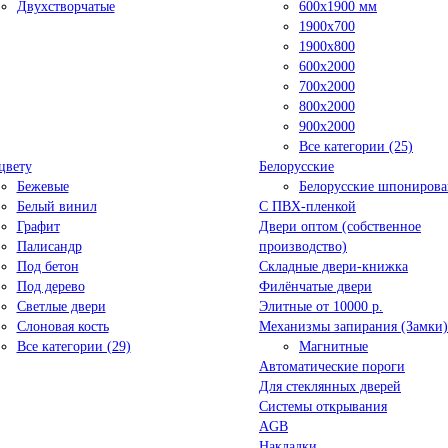
Двухстворчатые
600x1900 мм
1900х700
1900х800
600x2000
700x2000
800x2000
900x2000
Все категории (25)
цвету
Белорусские
Бежевые
Белорусские шпониров
Белый винил
C ПВХ-пленкой
Графит
Двери оптом (собственное
Палисандр
производство)
Под бетон
Складные двери-книжка
Под дерево
Филёнчатые двери
Светлые двери
Элитные от 10000 р.
Слоновая кость
Механизмы запирания (Замки)
Все категории (29)
Магнитные
Автоматические пороги
Для стеклянных дверей
Системы открывания
AGB
Накладки