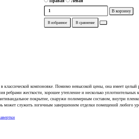
Правая
Левая
В корзину
В избранное
В сравнение
 в классической компоновке. Помимо невысокой цены, она имеет целый 
ения ребрами жесткости, хорошее утепление и несколько уплотнительных 
антивандальное покрытие, снаружи полимерным составом, внутри плен
ерь может служить логичным завершением отделки помещений любого уров
Завертки