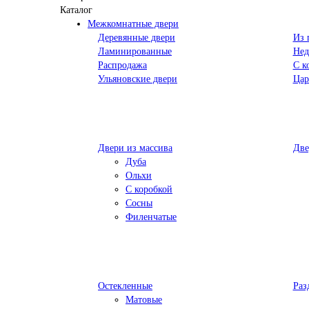
Каталог
Межкомнатные двери
Деревянные двери
Из 
Ламинированные
Нед
Распродажа
С к
Ульяновские двери
Цар
Двери из массива
Две
Дуба
Ольхи
С коробкой
Сосны
Филенчатые
Остекленные
Раз
Матовые