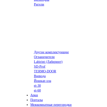
Ригели
Другие комплектующие
Ограничители
Labirint (Лабиринт)
SD-Prof
TERMO-DOOR
Воевода
Йошкар ола
ei-30
ei-60
Арки
Порталы
Межкомнатные перегородки