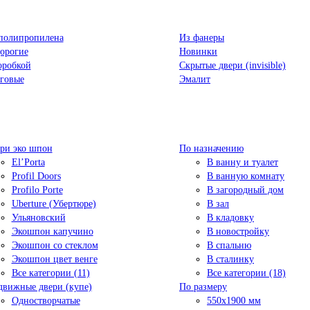
полипропилена
Из фанеры
орогие
Новинки
оробкой
Скрытые двери (invisible)
говые
Эмалит
ри эко шпон
По назначению
El’Porta
В ванну и туалет
Profil Doors
В ванную комнату
Profilo Porte
В загородный дом
Uberture (Убертюре)
В зал
Ульяновский
В кладовку
Экошпон капучино
В новостройку
Экошпон со стеклом
В спальню
Экошпон цвет венге
В сталинку
Все категории (11)
Все категории (18)
движные двери (купе)
По размеру
Одностворчатые
550x1900 мм