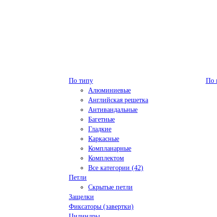
По типу
По 
Алюминиевые
Английская решетка
Антивандальные
Багетные
Гладкие
Каркасные
Компланарные
Комплектом
Все категории (42)
Петли
Скрытые петли
Защелки
Фиксаторы (завертки)
Цилиндры