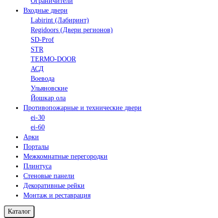
Ограничители
Входные двери
Labirint (Лабиринт)
Regidoors (Двери регионов)
SD-Prof
STR
TERMO-DOOR
АСД
Воевода
Ульяновские
Йошкар ола
Противопожарные и технические двери
ei-30
ei-60
Арки
Порталы
Межкомнатные перегородки
Плинтуса
Стеновые панели
Декоративные рейки
Монтаж и реставрация
Каталог