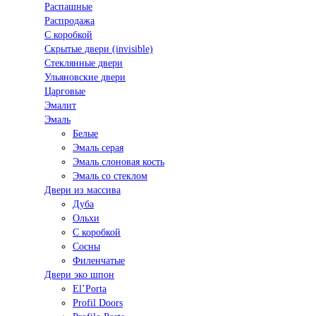
Распашные
Распродажа
С коробкой
Скрытые двери (invisible)
Стеклянные двери
Ульяновские двери
Царговые
Эмалит
Эмаль
Белые
Эмаль серая
Эмаль слоновая кость
Эмаль со стеклом
Двери из массива
Дуба
Ольхи
С коробкой
Сосны
Филенчатые
Двери эко шпон
El’Porta
Profil Doors