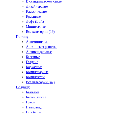
В скандинавском стиле
Дизайнерские
Классические
Красивые
Лофт (Loft)
Минимализм
Все категории (19)
По типу
Алюминиевые
Английская решетка
Антивандальные
Багетные
Гладкие
Каркасные
Компланарные
Комплектом
Все категории (42)
По цвету
Бежевые
Белый винил
Графит
Палисандр
Под бетон