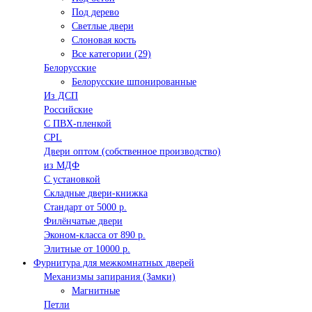
Под дерево
Светлые двери
Слоновая кость
Все категории (29)
Белорусские
Белорусские шпонированные
Из ДСП
Российские
C ПВХ-пленкой
CPL
Двери оптом (собственное производство)
из МДФ
С установкой
Складные двери-книжка
Стандарт от 5000 р.
Филёнчатые двери
Эконом-класса от 890 р.
Элитные от 10000 р.
Фурнитура для межкомнатных дверей
Механизмы запирания (Замки)
Магнитные
Петли