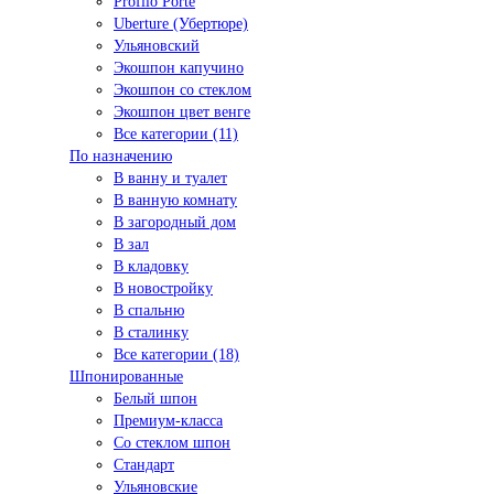
Profilo Porte
Uberture (Убертюре)
Ульяновский
Экошпон капучино
Экошпон со стеклом
Экошпон цвет венге
Все категории (11)
По назначению
В ванну и туалет
В ванную комнату
В загородный дом
В зал
В кладовку
В новостройку
В спальню
В сталинку
Все категории (18)
Шпонированные
Белый шпон
Премиум-класса
Со стеклом шпон
Стандарт
Ульяновские