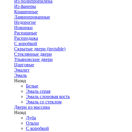
Из полипропилена
Из фанеры
Крашенные
Ламинированные
Недорогие
Новинки
Распашные
Распродажа
С коробкой
Скрытые двери (invisible)
Стеклянные двери
Ульяновские двери
Царговые
Эмалит
Эмаль
Назад
Белые
Эмаль серая
Эмаль слоновая кость
Эмаль со стеклом
Двери из массива
Назад
Дуба
Ольхи
С коробкой