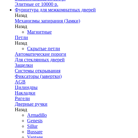
Элитные от 10000 р.
Фурнитура для межкомнатных дверей
Назад
Механизмы запирания (Замки)
Назад
Магнитные
Петли
Назад
Скрытые петли
Автоматические пороги
Для стеклянных дверей
Защелки
Системы открывания
Фиксаторы (завертки)
AGB
Цилиндры
Накладки
Ригели
Дверные ручки
Назад
Armadillo
Genesis
Sillur
Bussare
Vantage