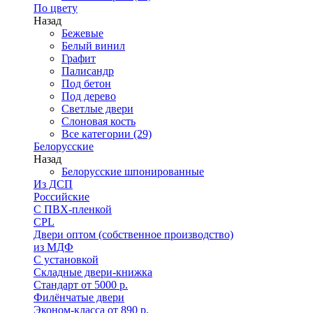
По цвету
Назад
Бежевые
Белый винил
Графит
Палисандр
Под бетон
Под дерево
Светлые двери
Слоновая кость
Все категории (29)
Белорусские
Назад
Белорусские шпонированные
Из ДСП
Российские
C ПВХ-пленкой
CPL
Двери оптом (собственное производство)
из МДФ
С установкой
Складные двери-книжка
Стандарт от 5000 р.
Филёнчатые двери
Эконом-класса от 890 р.