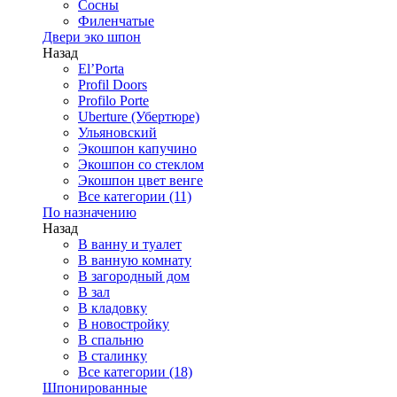
Сосны
Филенчатые
Двери эко шпон
Назад
El’Porta
Profil Doors
Profilo Porte
Uberture (Убертюре)
Ульяновский
Экошпон капучино
Экошпон со стеклом
Экошпон цвет венге
Все категории (11)
По назначению
Назад
В ванну и туалет
В ванную комнату
В загородный дом
В зал
В кладовку
В новостройку
В спальню
В сталинку
Все категории (18)
Шпонированные