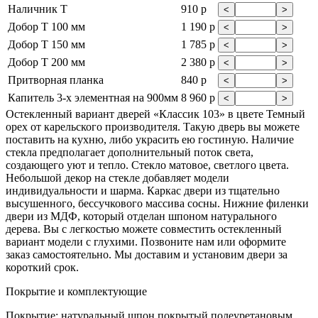
Наличник Т
910 р
<
>
Добор Т 100 мм
1 190 р
<
>
Добор Т 150 мм
1 785 р
<
>
Добор Т 200 мм
2 380 р
<
>
Притворная планка
840 р
<
>
Капитель 3-х элементная на 900мм
8 960 р
<
>
Остекленный вариант дверей «Классик 103» в цвете Темный
орех от карельского производителя. Такую дверь вы можете
поставить на кухню, либо украсить ею гостиную. Наличие
стекла предполагает дополнительный поток света,
создающего уют и тепло. Стекло матовое, светлого цвета.
Небольшой декор на стекле добавляет модели
индивидуальности и шарма. Каркас двери из тщательно
высушенного, бессучкового массива сосны. Нижние филенки
двери из МДФ, который отделан шпоном натурального
дерева. Вы с легкостью можете совместить остекленный
вариант модели с глухими. Позвоните нам или оформите
заказ самостоятельно. Мы доставим и установим двери за
короткий срок.
Покрытие и комплектующие
Покрытие: натуральный шпон покрытый полеуретановым