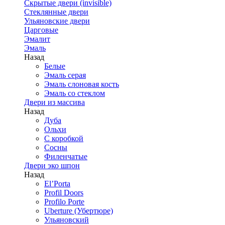
Скрытые двери (invisible)
Стеклянные двери
Ульяновские двери
Царговые
Эмалит
Эмаль
Назад
Белые
Эмаль серая
Эмаль слоновая кость
Эмаль со стеклом
Двери из массива
Назад
Дуба
Ольхи
С коробкой
Сосны
Филенчатые
Двери эко шпон
Назад
El’Porta
Profil Doors
Profilo Porte
Uberture (Убертюре)
Ульяновский