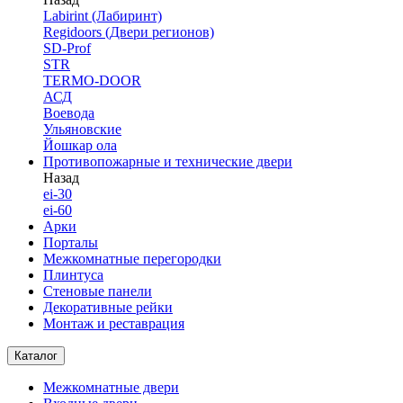
Labirint (Лабиринт)
Regidoors (Двери регионов)
SD-Prof
STR
TERMO-DOOR
АСД
Воевода
Ульяновские
Йошкар ола
Противопожарные и технические двери
Назад
ei-30
ei-60
Арки
Порталы
Межкомнатные перегородки
Плинтуса
Стеновые панели
Декоративные рейки
Монтаж и реставрация
Каталог
Межкомнатные двери