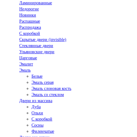
Ламинированные
Недорогие
Новинки
Распашные
Распродажа
С коробкой
Скрытые двери (invisible)
Стеклянные двери
Ульяновские двери
Царговые
Эмалит
Эмаль
Белые
Эмаль серая
Эмаль слоновая кость
Эмаль со стеклом
Двери из массива
Дуба
Ольхи
С коробкой
Сосны
Филенчатые