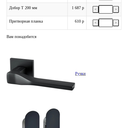
Добор Т 200 мм
1 687 р
<
>
Притворная планка
610 р
<
>
Вам понадобится
Ручки