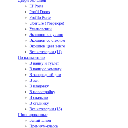
Двери эко шпон
El’Porta
Profil Doors
Profilo Porte
Uberture (Убертюре)
Ульяновский
Экошпон капучино
Экошпон со стеклом
Экошпон цвет венге
Все категории (11)
По назначению
В ванну и туалет
В ванную комнату
В загородный дом
В зал
В кладовку
В новостройку
В спальню
В сталинку
Все категории (18)
Шпонированные
Белый шпон
Премиум-класса