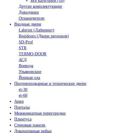
Все категории (10)
Другие комплектующие
Доводчики
Ограничители
Входные двери
Labirint (Лабиринт)
Regidoors (Двери регионов)
SD-Prof
STR
TERMO-DOOR
АСД
Воевода
Ульяновские
Йошкар ола
Противопожарные и технические двери
ei-30
ei-60
Арки
Порталы
Межкомнатные перегородки
Плинтуса
Стеновые панели
Декоративные рейки