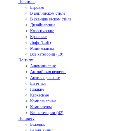
По стилю
Барокко
В английском стиле
В скандинавском стиле
Дизайнерские
Классические
Красивые
Лофт (Loft)
Минимализм
Все категории (19)
По типу
Алюминиевые
Английская решетка
Антивандальные
Багетные
Гладкие
Каркасные
Компланарные
Комплектом
Все категории (42)
По цвету
Бежевые
Белый винил