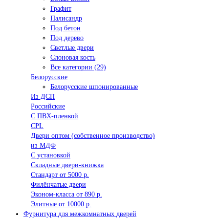
Графит
Палисандр
Под бетон
Под дерево
Светлые двери
Слоновая кость
Все категории (29)
Белорусские
Белорусские шпонированные
Из ДСП
Российские
C ПВХ-пленкой
CPL
Двери оптом (собственное производство)
из МДФ
С установкой
Складные двери-книжка
Стандарт от 5000 р.
Филёнчатые двери
Эконом-класса от 890 р.
Элитные от 10000 р.
Фурнитура для межкомнатных дверей