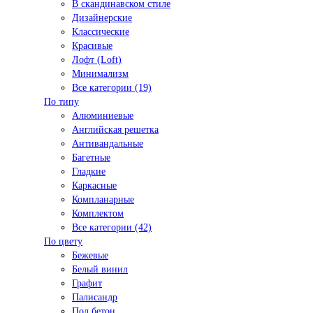
В скандинавском стиле
Дизайнерские
Классические
Красивые
Лофт (Loft)
Минимализм
Все категории (19)
По типу
Алюминиевые
Английская решетка
Антивандальные
Багетные
Гладкие
Каркасные
Компланарные
Комплектом
Все категории (42)
По цвету
Бежевые
Белый винил
Графит
Палисандр
Под бетон