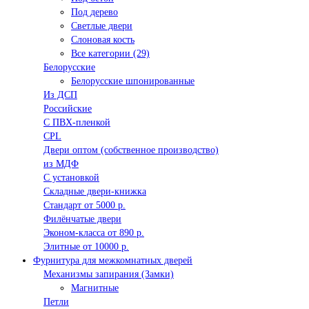
Под дерево
Светлые двери
Слоновая кость
Все категории (29)
Белорусские
Белорусские шпонированные
Из ДСП
Российские
C ПВХ-пленкой
CPL
Двери оптом (собственное производство)
из МДФ
С установкой
Складные двери-книжка
Стандарт от 5000 р.
Филёнчатые двери
Эконом-класса от 890 р.
Элитные от 10000 р.
Фурнитура для межкомнатных дверей
Механизмы запирания (Замки)
Магнитные
Петли