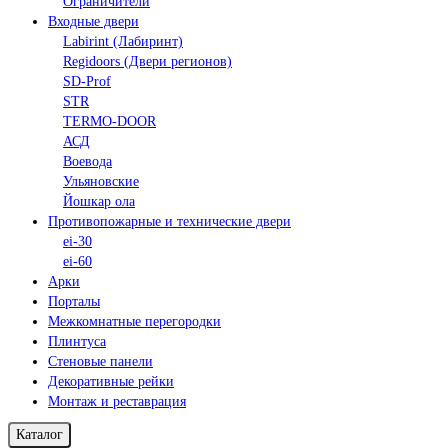
Ограничители
Входные двери
Labirint (Лабиринт)
Regidoors (Двери регионов)
SD-Prof
STR
TERMO-DOOR
АСД
Воевода
Ульяновские
Йошкар ола
Противопожарные и технические двери
ei-30
ei-60
Арки
Порталы
Межкомнатные перегородки
Плинтуса
Стеновые панели
Декоративные рейки
Монтаж и реставрация
Каталог