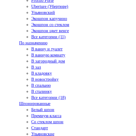
Profilo Porte
Uberture (Убертюре)
Ульяновский
Экошпон капучино
Экошпон со стеклом
Экошпон цвет венге
Все категории (11)
По назначению
В ванну и туалет
В ванную комнату
В загородный дом
В зал
В кладовку
В новостройку
В спальню
В сталинку
Все категории (18)
Шпонированные
Белый шпон
Премиум-класса
Со стеклом шпон
Стандарт
Ульяновские