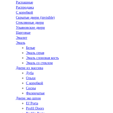
Распашные
Распродажа
С коробкой
Скрытые двери (invisible)
Стеклянные двери
Ульяновские двери
Царговые
Эмалит
Эмаль
Белые
Эмаль серая
Эмаль слоновая кость
Эмаль со стеклом
Двери из массива
Дуба
Ольхи
С коробкой
Сосны
Филенчатые
Двери эко шпон
El’Porta
Profil Doors