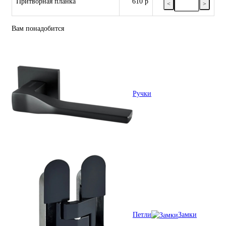
Притворная планка
610 р
<
>
Вам понадобится
Ручки
Петли
Замки