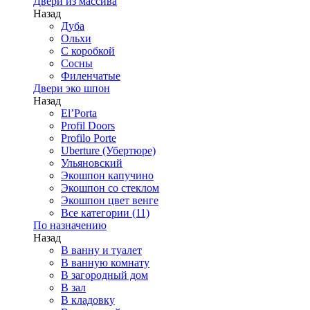
Двери из массива
Назад
Дуба
Ольхи
С коробкой
Сосны
Филенчатые
Двери эко шпон
Назад
El’Porta
Profil Doors
Profilo Porte
Uberture (Убертюре)
Ульяновский
Экошпон капучино
Экошпон со стеклом
Экошпон цвет венге
Все категории (11)
По назначению
Назад
В ванну и туалет
В ванную комнату
В загородный дом
В зал
В кладовку