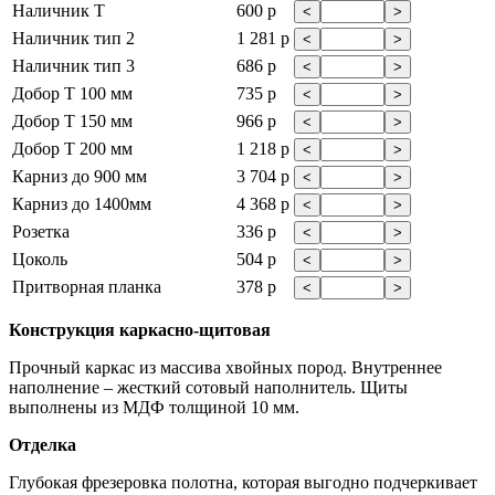
Наличник Т
600 р
<
>
Наличник тип 2
1 281 р
<
>
Наличник тип 3
686 р
<
>
Добор Т 100 мм
735 р
<
>
Добор Т 150 мм
966 р
<
>
Добор Т 200 мм
1 218 р
<
>
Карниз до 900 мм
3 704 р
<
>
Карниз до 1400мм
4 368 р
<
>
Розетка
336 р
<
>
Цоколь
504 р
<
>
Притворная планка
378 р
<
>
Конструкция каркасно-щитовая
Прочный каркас из массива хвойных пород. Внутреннее
наполнение – жесткий сотовый наполнитель. Щиты
выполнены из МДФ толщиной 10 мм.
Отделка
Глубокая фрезеровка полотна, которая выгодно подчеркивает