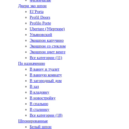
Филенчатые
Двери эко шпон
El’Porta
Profil Doors
Profilo Porte
Uberture (Убертюре)
Ульяновский
Экошпон капучино
Экошпон со стеклом
Экошпон цвет венге
Все категории (11)
По назначению
В ванну и туалет
В ванную комнату
В загородный дом
В зал
В кладовку
В новостройку
В спальню
В сталинку
Все категории (18)
Шпонированные
Белый шпон