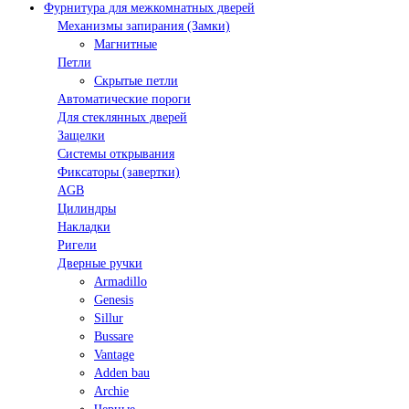
Фурнитура для межкомнатных дверей
Механизмы запирания (Замки)
Магнитные
Петли
Скрытые петли
Автоматические пороги
Для стеклянных дверей
Защелки
Системы открывания
Фиксаторы (завертки)
AGB
Цилиндры
Накладки
Ригели
Дверные ручки
Armadillo
Genesis
Sillur
Bussare
Vantage
Adden bau
Archie