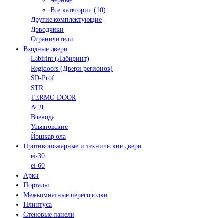
Черные
Все категории (10)
Другие комплектующие
Доводчики
Ограничители
Входные двери
Labirint (Лабиринт)
Regidoors (Двери регионов)
SD-Prof
STR
TERMO-DOOR
АСД
Воевода
Ульяновские
Йошкар ола
Противопожарные и технические двери
ei-30
ei-60
Арки
Порталы
Межкомнатные перегородки
Плинтуса
Стеновые панели