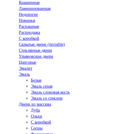
Крашенные
Ламинированные
Недорогие
Новинки
Распашные
Распродажа
С коробкой
Скрытые двери (invisible)
Стеклянные двери
Ульяновские двери
Царговые
Эмалит
Эмаль
Белые
Эмаль серая
Эмаль слоновая кость
Эмаль со стеклом
Двери из массива
Дуба
Ольхи
С коробкой
Сосны