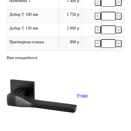
Наличник Т
1 400 р
<
>
Добор Т 100 мм
1 750 р
<
>
Добор Т 150 мм
2 000 р
<
>
Притворная планка
800 р
<
>
Вам понадобится
Ручки