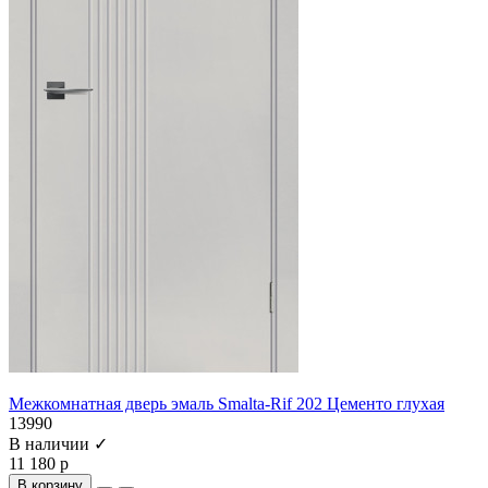
Межкомнатная дверь эмаль Smalta-Rif 202 Цементо глухая
13990
В наличии ✓
11 180 р
В корзину