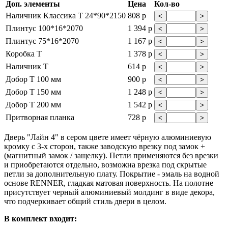
Доп. элементы
Цена
Кол-во
Наличник Классика Т 24*90*2150
808 р
<
>
Плинтус 100*16*2070
1 394 р
<
>
Плинтус 75*16*2070
1 167 р
<
>
Коробка Т
1 378 р
<
>
Наличник Т
614 р
<
>
Добор Т 100 мм
900 р
<
>
Добор Т 150 мм
1 248 р
<
>
Добор Т 200 мм
1 542 р
<
>
Притворная планка
728 р
<
>
Дверь "Лайн 4" в сером цвете имеет чёрную алюминиевую
кромку с 3-х сторон, также заводскую врезку под замок +
(магнитный замок / защелку). Петли применяются без врезки
и приобретаются отдельно, возможна врезка под скрытые
петли за дополнительную плату. Покрытие - эмаль на водной
основе RENNER, гладкая матовая поверхность. На полотне
присутствует черный алюминиевый молдинг в виде декора,
что подчеркивает общий стиль двери в целом.
В комплект входит: