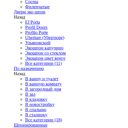
Сосны
Филенчатые
Двери эко шпон
Назад
El’Porta
Profil Doors
Profilo Porte
Uberture (Убертюре)
Ульяновский
Экошпон капучино
Экошпон со стеклом
Экошпон цвет венге
Все категории (11)
По назначению
Назад
В ванну и туалет
В ванную комнату
В загородный дом
В зал
В кладовку
В новостройку
В спальню
В сталинку
Все категории (18)
Шпонированные