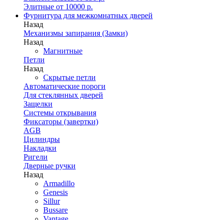
Элитные от 10000 р.
Фурнитура для межкомнатных дверей
Назад
Механизмы запирания (Замки)
Назад
Магнитные
Петли
Назад
Скрытые петли
Автоматические пороги
Для стеклянных дверей
Защелки
Системы открывания
Фиксаторы (завертки)
AGB
Цилиндры
Накладки
Ригели
Дверные ручки
Назад
Armadillo
Genesis
Sillur
Bussare
Vantage