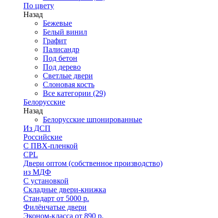
По цвету
Назад
Бежевые
Белый винил
Графит
Палисандр
Под бетон
Под дерево
Светлые двери
Слоновая кость
Все категории (29)
Белорусские
Назад
Белорусские шпонированные
Из ДСП
Российские
C ПВХ-пленкой
CPL
Двери оптом (собственное производство)
из МДФ
С установкой
Складные двери-книжка
Стандарт от 5000 р.
Филёнчатые двери
Эконом-класса от 890 р.