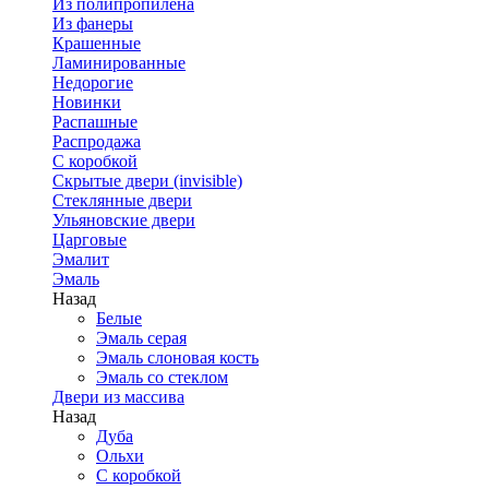
Из полипропилена
Из фанеры
Крашенные
Ламинированные
Недорогие
Новинки
Распашные
Распродажа
С коробкой
Скрытые двери (invisible)
Стеклянные двери
Ульяновские двери
Царговые
Эмалит
Эмаль
Назад
Белые
Эмаль серая
Эмаль слоновая кость
Эмаль со стеклом
Двери из массива
Назад
Дуба
Ольхи
С коробкой