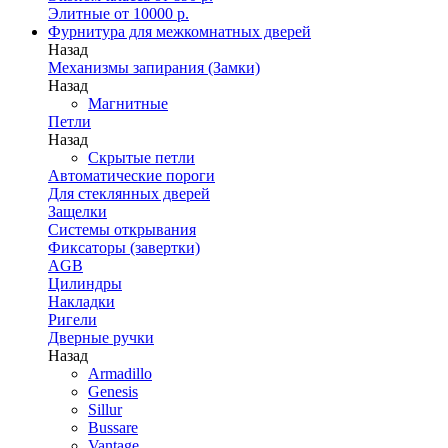
Элитные от 10000 р.
Фурнитура для межкомнатных дверей
Назад
Механизмы запирания (Замки)
Назад
Магнитные
Петли
Назад
Скрытые петли
Автоматические пороги
Для стеклянных дверей
Защелки
Системы открывания
Фиксаторы (завертки)
AGB
Цилиндры
Накладки
Ригели
Дверные ручки
Назад
Armadillo
Genesis
Sillur
Bussare
Vantage