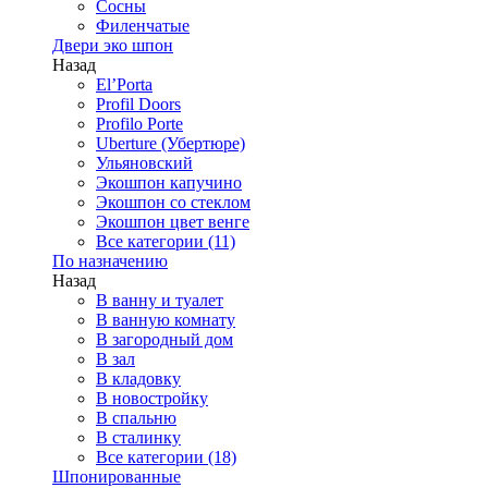
Сосны
Филенчатые
Двери эко шпон
Назад
El’Porta
Profil Doors
Profilo Porte
Uberture (Убертюре)
Ульяновский
Экошпон капучино
Экошпон со стеклом
Экошпон цвет венге
Все категории (11)
По назначению
Назад
В ванну и туалет
В ванную комнату
В загородный дом
В зал
В кладовку
В новостройку
В спальню
В сталинку
Все категории (18)
Шпонированные