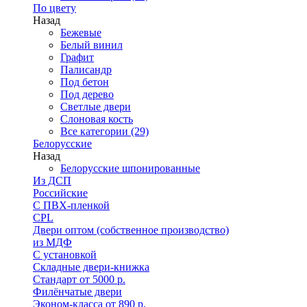
По цвету
Назад
Бежевые
Белый винил
Графит
Палисандр
Под бетон
Под дерево
Светлые двери
Слоновая кость
Все категории (29)
Белорусские
Назад
Белорусские шпонированные
Из ДСП
Российские
C ПВХ-пленкой
CPL
Двери оптом (собственное производство)
из МДФ
С установкой
Складные двери-книжка
Стандарт от 5000 р.
Филёнчатые двери
Эконом-класса от 890 р.