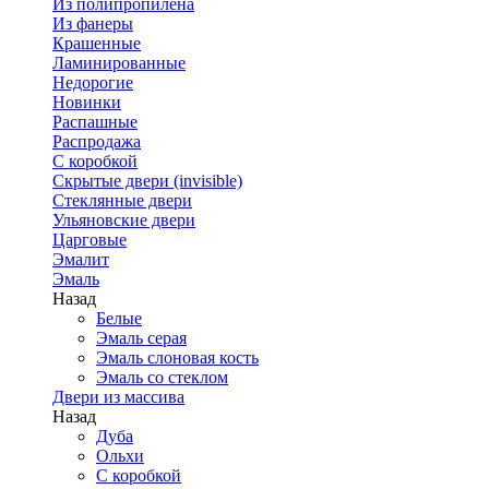
Из полипропилена
Из фанеры
Крашенные
Ламинированные
Недорогие
Новинки
Распашные
Распродажа
С коробкой
Скрытые двери (invisible)
Стеклянные двери
Ульяновские двери
Царговые
Эмалит
Эмаль
Назад
Белые
Эмаль серая
Эмаль слоновая кость
Эмаль со стеклом
Двери из массива
Назад
Дуба
Ольхи
С коробкой