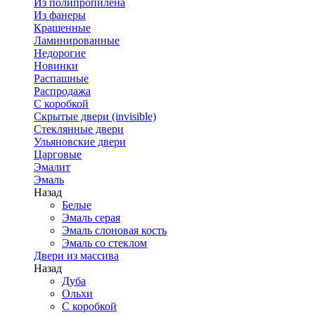
Из полипропилена
Из фанеры
Крашенные
Ламинированные
Недорогие
Новинки
Распашные
Распродажа
С коробкой
Скрытые двери (invisible)
Стеклянные двери
Ульяновские двери
Царговые
Эмалит
Эмаль
Назад
Белые
Эмаль серая
Эмаль слоновая кость
Эмаль со стеклом
Двери из массива
Назад
Дуба
Ольхи
С коробкой