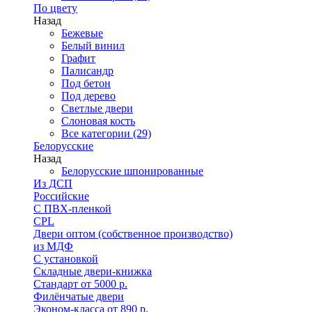
По цвету
Назад
Бежевые
Белый винил
Графит
Палисандр
Под бетон
Под дерево
Светлые двери
Слоновая кость
Все категории (29)
Белорусские
Назад
Белорусские шпонированные
Из ДСП
Российские
C ПВХ-пленкой
CPL
Двери оптом (собственное производство)
из МДФ
С установкой
Складные двери-книжка
Стандарт от 5000 р.
Филёнчатые двери
Эконом-класса от 890 р.