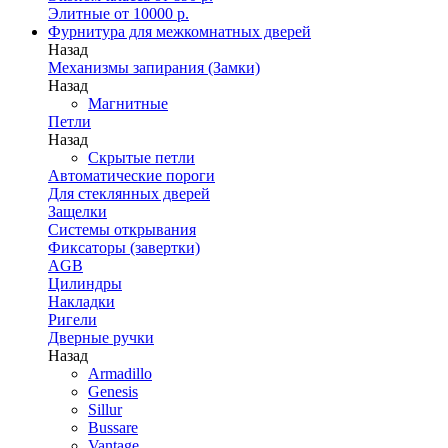
Элитные от 10000 р.
Фурнитура для межкомнатных дверей
Назад
Механизмы запирания (Замки)
Назад
Магнитные
Петли
Назад
Скрытые петли
Автоматические пороги
Для стеклянных дверей
Защелки
Системы открывания
Фиксаторы (завертки)
AGB
Цилиндры
Накладки
Ригели
Дверные ручки
Назад
Armadillo
Genesis
Sillur
Bussare
Vantage