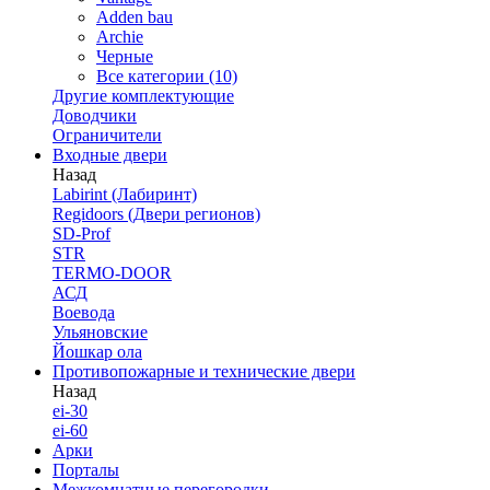
Adden bau
Archie
Черные
Все категории (10)
Другие комплектующие
Доводчики
Ограничители
Входные двери
Назад
Labirint (Лабиринт)
Regidoors (Двери регионов)
SD-Prof
STR
TERMO-DOOR
АСД
Воевода
Ульяновские
Йошкар ола
Противопожарные и технические двери
Назад
ei-30
ei-60
Арки
Порталы
Межкомнатные перегородки