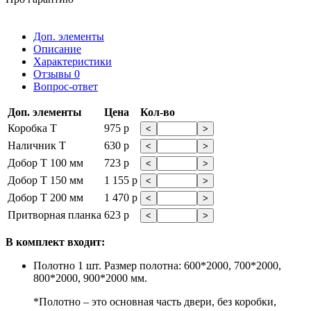
Доп. элементы
Описание
Характеристики
Отзывы
0
Вопрос-ответ
Доп. элементы
Цена
Кол-во
Коробка Т
975 р
<
>
Наличник Т
630 р
<
>
Добор Т 100 мм
723 р
<
>
Добор Т 150 мм
1 155 р
<
>
Добор Т 200 мм
1 470 р
<
>
Притворная планка
623 р
<
>
В комплект входит:
Полотно 1 шт. Размер полотна: 600*2000, 700*2000,
800*2000, 900*2000 мм.
*Полотно – это основная часть двери, без коробки,