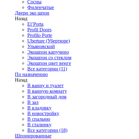
Сосны
Филенчатые
Двери эко шпон
Назад
El’Porta
Profil Doors
Profilo Porte
Uberture (Убертюре)
Ульяновский
Экошпон капучино
Экошпон со стеклом
Экошпон цвет венге
Все категории (11)
По назначению
Назад
В ванну и туалет
В ванную комнату
В загородный дом
В зал
В кладовку
В новостройку
В спальню
В сталинку
Все категории (18)
Шпонированные