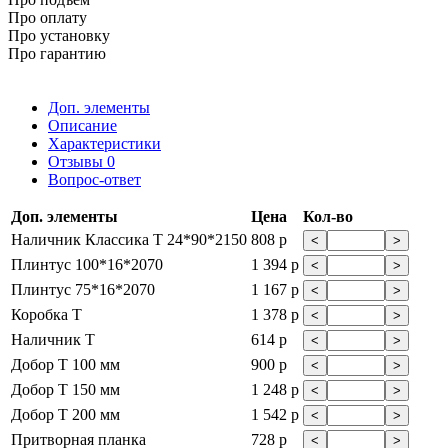
Про оплату
Про установку
Про гарантию
Доп. элементы
Описание
Характеристики
Отзывы
0
Вопрос-ответ
Доп. элементы
Цена
Кол-во
Наличник Классика Т 24*90*2150
808 р
<
>
Плинтус 100*16*2070
1 394 р
<
>
Плинтус 75*16*2070
1 167 р
<
>
Коробка Т
1 378 р
<
>
Наличник Т
614 р
<
>
Добор Т 100 мм
900 р
<
>
Добор Т 150 мм
1 248 р
<
>
Добор Т 200 мм
1 542 р
<
>
Притворная планка
728 р
<
>