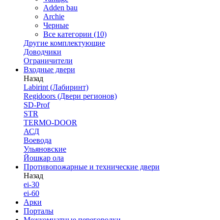
Adden bau
Archie
Черные
Все категории (10)
Другие комплектующие
Доводчики
Ограничители
Входные двери
Назад
Labirint (Лабиринт)
Regidoors (Двери регионов)
SD-Prof
STR
TERMO-DOOR
АСД
Воевода
Ульяновские
Йошкар ола
Противопожарные и технические двери
Назад
ei-30
ei-60
Арки
Порталы
Межкомнатные перегородки