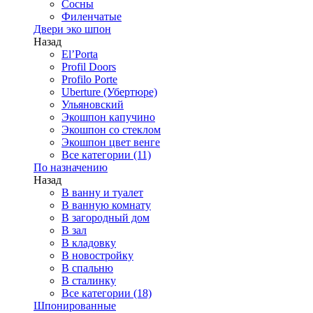
Сосны
Филенчатые
Двери эко шпон
Назад
El’Porta
Profil Doors
Profilo Porte
Uberture (Убертюре)
Ульяновский
Экошпон капучино
Экошпон со стеклом
Экошпон цвет венге
Все категории (11)
По назначению
Назад
В ванну и туалет
В ванную комнату
В загородный дом
В зал
В кладовку
В новостройку
В спальню
В сталинку
Все категории (18)
Шпонированные