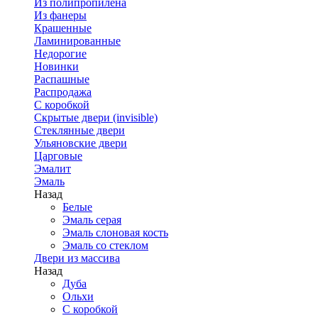
Из полипропилена
Из фанеры
Крашенные
Ламинированные
Недорогие
Новинки
Распашные
Распродажа
С коробкой
Скрытые двери (invisible)
Стеклянные двери
Ульяновские двери
Царговые
Эмалит
Эмаль
Назад
Белые
Эмаль серая
Эмаль слоновая кость
Эмаль со стеклом
Двери из массива
Назад
Дуба
Ольхи
С коробкой