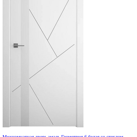
Межкомнатная дверь эмаль Геометрия-6 белая со стеклом