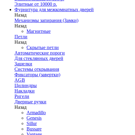
Элитные от 10000 р.
Фурнитура для межкомнатных дверей
Назад
Механизмы запирания (Замки)
Назад
Магнитные
Петли
Назад
Скрытые петли
Автоматические пороги
Для стеклянных дверей
Защелки
Системы открывания
Фиксаторы (завертки)
AGB
Цилиндры
Накладки
Ригели
Дверные ручки
Назад
Armadillo
Genesis
Sillur
Bussare
Vantage