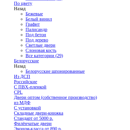
По цвету
Назад
Бежевые
Белый винил
Графит
Палисандр
Под бетон
Под дерево
Светлые двери
Слоновая кость
Все категории (29)
Белорусские
Назад
Белорусские шпонированные
Из ДСП
Российские
C ПВХ-пленкой
CPL
Двери оптом (собственное производство)
из МДФ
С установкой
Складные двери-книжка
Стандарт от 5000 р.
Филёнчатые двери
Эконом-класса от 890 р.