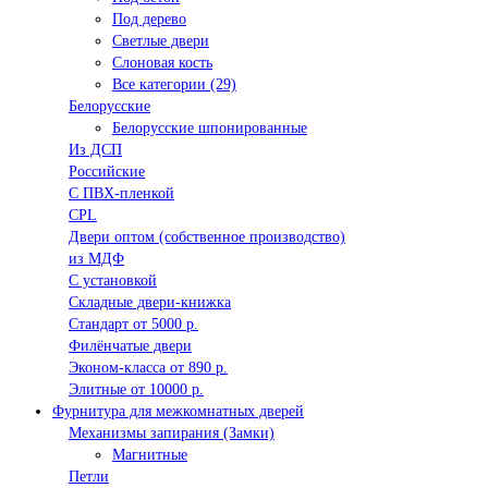
Под дерево
Светлые двери
Слоновая кость
Все категории (29)
Белорусские
Белорусские шпонированные
Из ДСП
Российские
C ПВХ-пленкой
CPL
Двери оптом (собственное производство)
из МДФ
С установкой
Складные двери-книжка
Стандарт от 5000 р.
Филёнчатые двери
Эконом-класса от 890 р.
Элитные от 10000 р.
Фурнитура для межкомнатных дверей
Механизмы запирания (Замки)
Магнитные
Петли