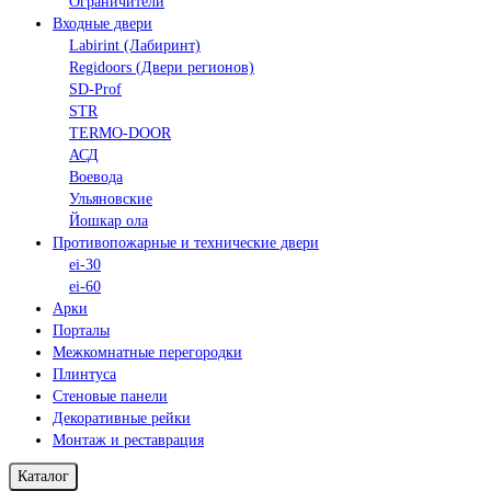
Ограничители
Входные двери
Labirint (Лабиринт)
Regidoors (Двери регионов)
SD-Prof
STR
TERMO-DOOR
АСД
Воевода
Ульяновские
Йошкар ола
Противопожарные и технические двери
ei-30
ei-60
Арки
Порталы
Межкомнатные перегородки
Плинтуса
Стеновые панели
Декоративные рейки
Монтаж и реставрация
Каталог