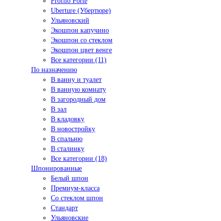
Profilo Porte
Uberture (Убертюре)
Ульяновский
Экошпон капучино
Экошпон со стеклом
Экошпон цвет венге
Все категории (11)
По назначению
В ванну и туалет
В ванную комнату
В загородный дом
В зал
В кладовку
В новостройку
В спальню
В сталинку
Все категории (18)
Шпонированные
Белый шпон
Премиум-класса
Со стеклом шпон
Стандарт
Ульяновские