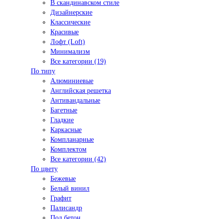
В скандинавском стиле
Дизайнерские
Классические
Красивые
Лофт (Loft)
Минимализм
Все категории (19)
По типу
Алюминиевые
Английская решетка
Антивандальные
Багетные
Гладкие
Каркасные
Компланарные
Комплектом
Все категории (42)
По цвету
Бежевые
Белый винил
Графит
Палисандр
Под бетон