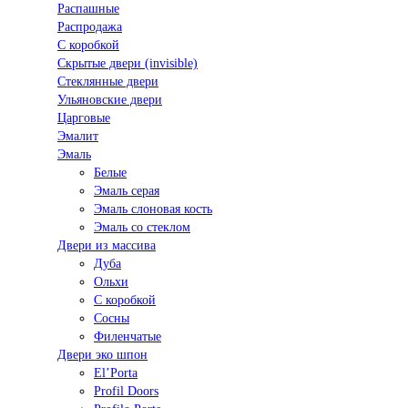
Распашные
Распродажа
С коробкой
Скрытые двери (invisible)
Стеклянные двери
Ульяновские двери
Царговые
Эмалит
Эмаль
Белые
Эмаль серая
Эмаль слоновая кость
Эмаль со стеклом
Двери из массива
Дуба
Ольхи
С коробкой
Сосны
Филенчатые
Двери эко шпон
El’Porta
Profil Doors