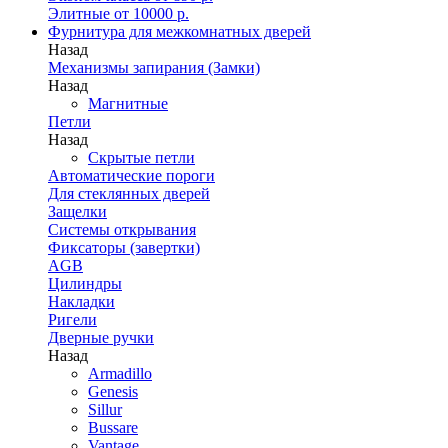
Элитные от 10000 р.
Фурнитура для межкомнатных дверей
Назад
Механизмы запирания (Замки)
Назад
Магнитные
Петли
Назад
Скрытые петли
Автоматические пороги
Для стеклянных дверей
Защелки
Системы открывания
Фиксаторы (завертки)
AGB
Цилиндры
Накладки
Ригели
Дверные ручки
Назад
Armadillo
Genesis
Sillur
Bussare
Vantage