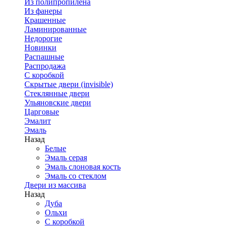
Из полипропилена
Из фанеры
Крашенные
Ламинированные
Недорогие
Новинки
Распашные
Распродажа
С коробкой
Скрытые двери (invisible)
Стеклянные двери
Ульяновские двери
Царговые
Эмалит
Эмаль
Назад
Белые
Эмаль серая
Эмаль слоновая кость
Эмаль со стеклом
Двери из массива
Назад
Дуба
Ольхи
С коробкой