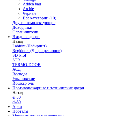
Adden bau
Archie
Черные
Все категории (10)
Другие комплектующие
Доводчики
Ограничители
Входные двери
Назад
Labirint (Лабиринт)
Regidoors (Двери регионов)
SD-Prof
STR
TERMO-DOOR
АСД
Воевода
Ульяновские
Йошкар ола
Противопожарные и технические двери
Назад
ei-30
ei-60
Арки
Порталы
Межкомнатные перегородки