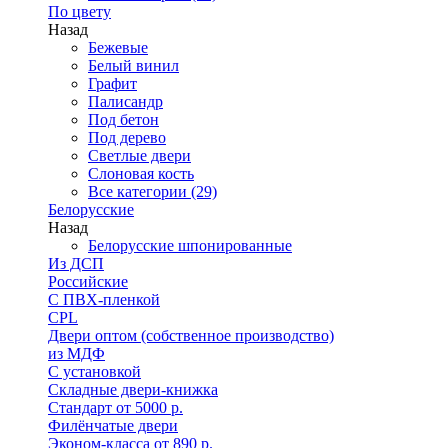
По цвету
Назад
Бежевые
Белый винил
Графит
Палисандр
Под бетон
Под дерево
Светлые двери
Слоновая кость
Все категории (29)
Белорусские
Назад
Белорусские шпонированные
Из ДСП
Российские
C ПВХ-пленкой
CPL
Двери оптом (собственное производство)
из МДФ
С установкой
Складные двери-книжка
Стандарт от 5000 р.
Филёнчатые двери
Эконом-класса от 890 р.