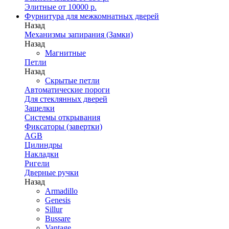
Элитные от 10000 р.
Фурнитура для межкомнатных дверей
Назад
Механизмы запирания (Замки)
Назад
Магнитные
Петли
Назад
Скрытые петли
Автоматические пороги
Для стеклянных дверей
Защелки
Системы открывания
Фиксаторы (завертки)
AGB
Цилиндры
Накладки
Ригели
Дверные ручки
Назад
Armadillo
Genesis
Sillur
Bussare
Vantage