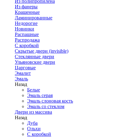
Из полипропилена
Из фанеры
Крашенные
Ламинированные
Недорогие
Новинки
Распашные
Распродажа
С коробкой
Скрытые двери (invisible)
Стеклянные двери
Ульяновские двери
Царговые
Эмалит
Эмаль
Назад
Белые
Эмаль серая
Эмаль слоновая кость
Эмаль со стеклом
Двери из массива
Назад
Дуба
Ольхи
С коробкой