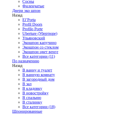
Сосны
Филенчатые
Двери эко шпон
Назад
El’Porta
Profil Doors
Profilo Porte
Uberture (Убертюре)
Ульяновский
Экошпон капучино
Экошпон со стеклом
Экошпон цвет венге
Все категории (11)
По назначению
Назад
В ванну и туалет
В ванную комнату
В загородный дом
В зал
В кладовку
В новостройку
В спальню
В сталинку
Все категории (18)
Шпонированные