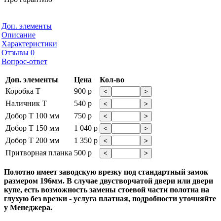
Доп. элементы
Описание
Характеристики
Отзывы
0
Вопрос-ответ
Доп. элементы
Цена
Кол-во
Коробка Т
900 р
<
>
Наличник Т
540 р
<
>
Добор Т 100 мм
750 р
<
>
Добор Т 150 мм
1 040 р
<
>
Добор Т 200 мм
1 350 р
<
>
Притворная планка
500 р
<
>
Полотно имеет заводскую врезку под стандартный замок
размером 196мм. В случае двустворчатой двери или двери
купе, есть возможность замены стоевой части полотна на
глухую без врезки - услуга платная, подробности уточняйте
у Менеджера.