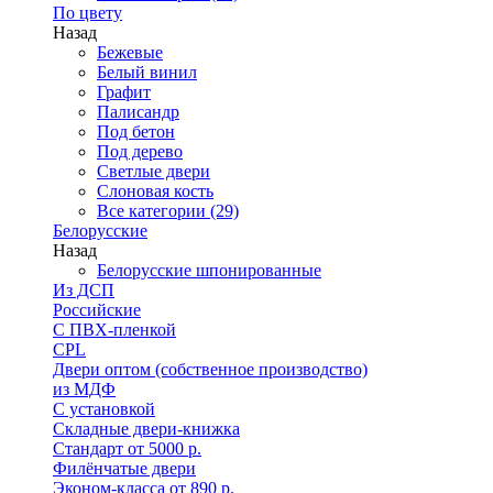
По цвету
Назад
Бежевые
Белый винил
Графит
Палисандр
Под бетон
Под дерево
Светлые двери
Слоновая кость
Все категории (29)
Белорусские
Назад
Белорусские шпонированные
Из ДСП
Российские
C ПВХ-пленкой
CPL
Двери оптом (собственное производство)
из МДФ
С установкой
Складные двери-книжка
Стандарт от 5000 р.
Филёнчатые двери
Эконом-класса от 890 р.