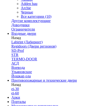
Adden bau
Archie
Черные
Все категории (10)
Другие комплектующие
Доводчики
Ограничители
Входные двери
Назад
Labirint (Лабиринт)
Regidoors (Двери регионов)
SD-Prof
STR
TERMO-DOOR
АСД
Воевода
Ульяновские
Йошкар ола
Противопожарные и технические двери
Назад
ei-30
ei-60
Арки
Порталы
Межкомнатные перегородки