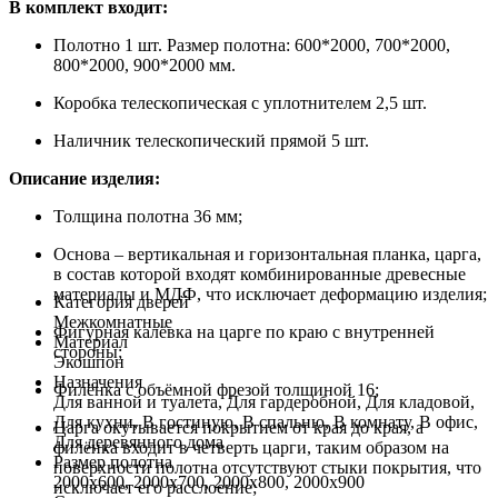
В комплект входит:
Полотно 1 шт. Размер полотна: 600*2000, 700*2000,
800*2000, 900*2000 мм.
Коробка телескопическая с уплотнителем 2,5 шт.
Наличник телескопический прямой 5 шт.
Описание изделия:
Толщина полотна 36 мм;
Основа – вертикальная и горизонтальная планка, царга,
в состав которой входят комбинированные древесные
материалы и МДФ, что исключает деформацию изделия;
Категория дверей
Межкомнатные
Фигурная калёвка на царге по краю с внутренней
Материал
стороны;
Экошпон
Назначения
Филёнка с объёмной фрезой толщиной 16;
Для ванной и туалета, Для гардеробной, Для кладовой,
Для кухни, В гостиную, В спальню, В комнату, В офис,
Царга окутывается покрытием от края до края, а
Для деревянного дома
филёнка входит в четверть царги, таким образом на
Размер полотна
поверхности полотна отсутствуют стыки покрытия, что
2000х600, 2000х700, 2000х800, 2000х900
исключает его расслоение;