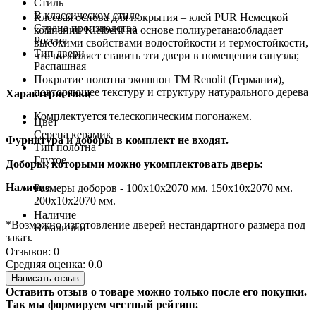
Стиль
В классическом стиле
Клеевая основа для покрытия – клей PUR Немецкой
Страна производства
компании Kleiberit на основе полиуретана:обладает
Россия
высокими свойствами водостойкости и термостойкости,
Тип двери
что позволяет ставить эти двери в помещения санузла;
Распашная
Покрытие полотна экошпон ТМ Renolit (Германия),
повторяющее текстуру и структуру натурального дерева
Характеристики
Комплектуется телескопическим погонажем.
Цвет
Серена керамик
Фурнитура и доборы в комплект не входят.
Тип полотна
Глухое
Доборы, которыми можно укомплектовать дверь:
Наличие
Размеры доборов - 100x10х2070 мм. 150x10х2070 мм.
200x10х2070 мм.
Наличие
*Возможно изготовление дверей нестандартного размера под
В наличии
заказ.
Отзывов: 0
Средняя оценка: 0.0
Написать отзыв
Оставить отзыв о товаре можно только после его покупки.
Так мы формируем честный рейтинг.