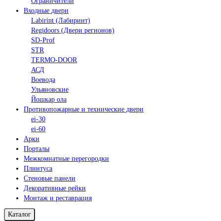
Ограничители
Входные двери
Labirint (Лабиринт)
Regidoors (Двери регионов)
SD-Prof
STR
TERMO-DOOR
АСД
Воевода
Ульяновские
Йошкар ола
Противопожарные и технические двери
ei-30
ei-60
Арки
Порталы
Межкомнатные перегородки
Плинтуса
Стеновые панели
Декоративные рейки
Монтаж и реставрация
Каталог