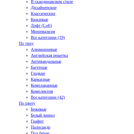
В скандинавском стиле
Дизайнерские
Классические
Красивые
Лофт (Loft)
Минимализм
Все категории (19)
По типу
Алюминиевые
Английская решетка
Антивандальные
Багетные
Гладкие
Каркасные
Компланарные
Комплектом
Все категории (42)
По цвету
Бежевые
Белый винил
Графит
Палисандр
Под бетон