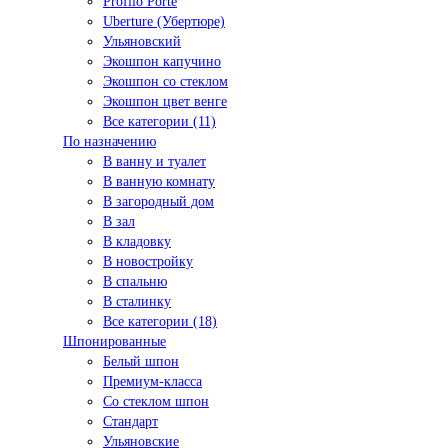
Profilo Porte
Uberture (Убертюре)
Ульяновский
Экошпон капучино
Экошпон со стеклом
Экошпон цвет венге
Все категории (11)
По назначению
В ванну и туалет
В ванную комнату
В загородный дом
В зал
В кладовку
В новостройку
В спальню
В сталинку
Все категории (18)
Шпонированные
Белый шпон
Премиум-класса
Со стеклом шпон
Стандарт
Ульяновские