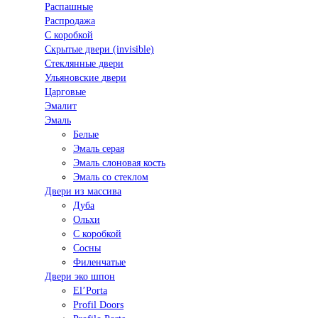
Распашные
Распродажа
С коробкой
Скрытые двери (invisible)
Стеклянные двери
Ульяновские двери
Царговые
Эмалит
Эмаль
Белые
Эмаль серая
Эмаль слоновая кость
Эмаль со стеклом
Двери из массива
Дуба
Ольхи
С коробкой
Сосны
Филенчатые
Двери эко шпон
El’Porta
Profil Doors