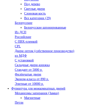
Под дерево
Светлые двери
Слоновая кость
Все категории (29)
Белорусские
Белорусские шпонированные
Из ДСП
Российские
C ПВХ-пленкой
CPL
Двери оптом (собственное производство)
из МДФ
С установкой
Складные двери-книжка
Стандарт от 5000 р.
Филёнчатые двери
Эконом-класса от 890 р.
Элитные от 10000 р.
Фурнитура для межкомнатных дверей
Механизмы запирания (Замки)
Магнитные
Петли