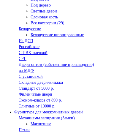
Под дерево
Светлые двери
Слоновая кость
Все категории (29)
Белорусские
Белорусские шпонированные
Из ДСП
Российские
C ПВХ-пленкой
CPL
Двери оптом (собственное производство)
из МДФ
С установкой
Складные двери-книжка
Стандарт от 5000 р.
Филёнчатые двери
Эконом-класса от 890 р.
Элитные от 10000 р.
Фурнитура для межкомнатных дверей
Механизмы запирания (Замки)
Магнитные
Петли