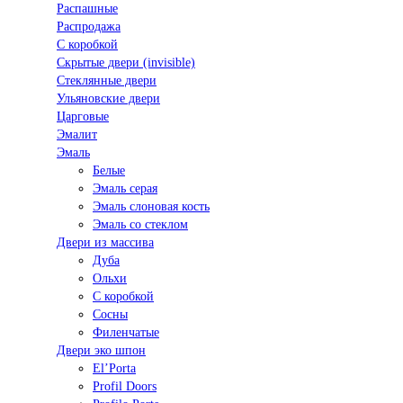
Распашные
Распродажа
С коробкой
Скрытые двери (invisible)
Стеклянные двери
Ульяновские двери
Царговые
Эмалит
Эмаль
Белые
Эмаль серая
Эмаль слоновая кость
Эмаль со стеклом
Двери из массива
Дуба
Ольхи
С коробкой
Сосны
Филенчатые
Двери эко шпон
El’Porta
Profil Doors