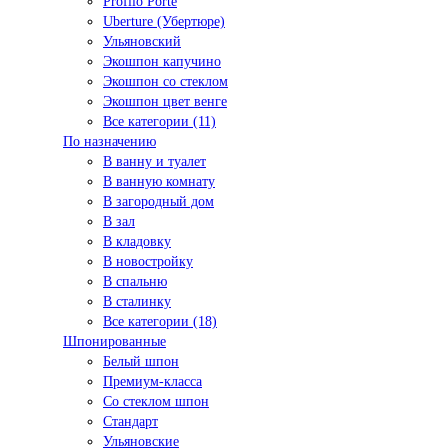
Profilo Porte
Uberture (Убертюре)
Ульяновский
Экошпон капучино
Экошпон со стеклом
Экошпон цвет венге
Все категории (11)
По назначению
В ванну и туалет
В ванную комнату
В загородный дом
В зал
В кладовку
В новостройку
В спальню
В сталинку
Все категории (18)
Шпонированные
Белый шпон
Премиум-класса
Со стеклом шпон
Стандарт
Ульяновские