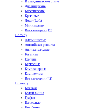
В скандинавском стиле
Дизайнерские
Классические
Красивые
Лофт (Loft)
Минимализм
Все категории (19)
По типу
Алюминиевые
Английская решетка
Антивандальные
Багетные
Гладкие
Каркасные
Компланарные
Комплектом
Все категории (42)
По цвету
Бежевые
Белый винил
Графит
Палисандр
Под бетон