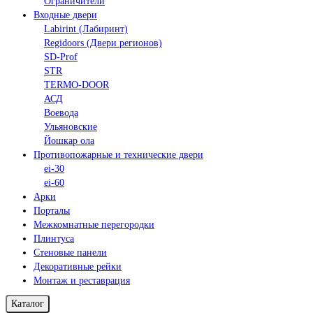
Ограничители
Входные двери
Labirint (Лабиринт)
Regidoors (Двери регионов)
SD-Prof
STR
TERMO-DOOR
АСД
Воевода
Ульяновские
Йошкар ола
Противопожарные и технические двери
ei-30
ei-60
Арки
Порталы
Межкомнатные перегородки
Плинтуса
Стеновые панели
Декоративные рейки
Монтаж и реставрация
Каталог