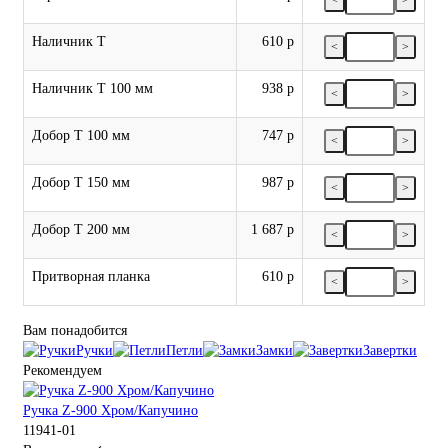
Наличник Т
610 р
<
>
Наличник Т 100 мм
938 р
<
>
Добор Т 100 мм
747 р
<
>
Добор Т 150 мм
987 р
<
>
Добор Т 200 мм
1 687 р
<
>
Притворная планка
610 р
<
>
Вам понадобится
Ручки
Петли
Замки
Завертки
Рекомендуем
Ручка Z-900 Хром/Капучино
11941-01