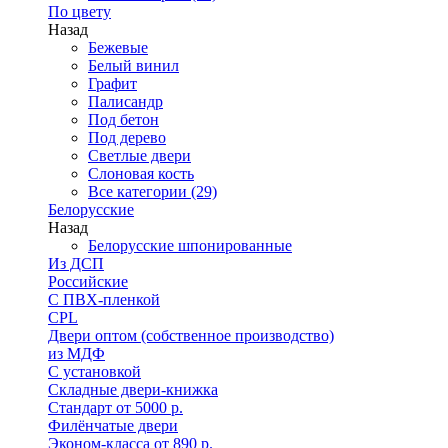
По цвету
Назад
Бежевые
Белый винил
Графит
Палисандр
Под бетон
Под дерево
Светлые двери
Слоновая кость
Все категории (29)
Белорусские
Назад
Белорусские шпонированные
Из ДСП
Российские
C ПВХ-пленкой
CPL
Двери оптом (собственное производство)
из МДФ
С установкой
Складные двери-книжка
Стандарт от 5000 р.
Филёнчатые двери
Эконом-класса от 890 р.