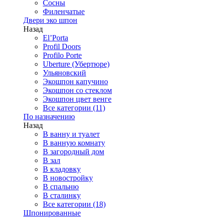
Сосны
Филенчатые
Двери эко шпон
Назад
El’Porta
Profil Doors
Profilo Porte
Uberture (Убертюре)
Ульяновский
Экошпон капучино
Экошпон со стеклом
Экошпон цвет венге
Все категории (11)
По назначению
Назад
В ванну и туалет
В ванную комнату
В загородный дом
В зал
В кладовку
В новостройку
В спальню
В сталинку
Все категории (18)
Шпонированные