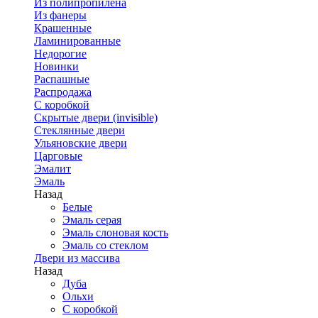
Из полипропилена
Из фанеры
Крашенные
Ламинированные
Недорогие
Новинки
Распашные
Распродажа
С коробкой
Скрытые двери (invisible)
Стеклянные двери
Ульяновские двери
Царговые
Эмалит
Эмаль
Назад
Белые
Эмаль серая
Эмаль слоновая кость
Эмаль со стеклом
Двери из массива
Назад
Дуба
Ольхи
С коробкой