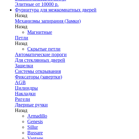
Элитные от 10000 р.
Фурнитура для межкомнатных дверей
Назад
Механизмы запирания (Замки)
Назад
Магнитные
Петли
Назад
Скрытые петли
Автоматические пороги
Для стеклянных дверей
Защелки
Системы открывания
Фиксаторы (завертки)
AGB
Цилиндры
Накладки
Ригели
Дверные ручки
Назад
Armadillo
Genesis
Sillur
Bussare
Vantage