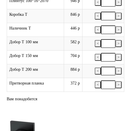
Плинтус 100*16*2070
946 р
<
>
Коробка Т
846 р
<
>
Наличник Т
446 р
<
>
Добор Т 100 мм
582 р
<
>
Добор Т 150 мм
704 р
<
>
Добор Т 200 мм
884 р
<
>
Притворная планка
372 р
<
>
Вам понадобится