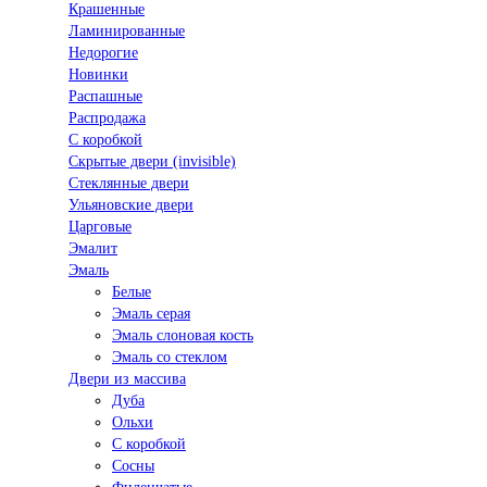
Крашенные
Ламинированные
Недорогие
Новинки
Распашные
Распродажа
С коробкой
Скрытые двери (invisible)
Стеклянные двери
Ульяновские двери
Царговые
Эмалит
Эмаль
Белые
Эмаль серая
Эмаль слоновая кость
Эмаль со стеклом
Двери из массива
Дуба
Ольхи
С коробкой
Сосны