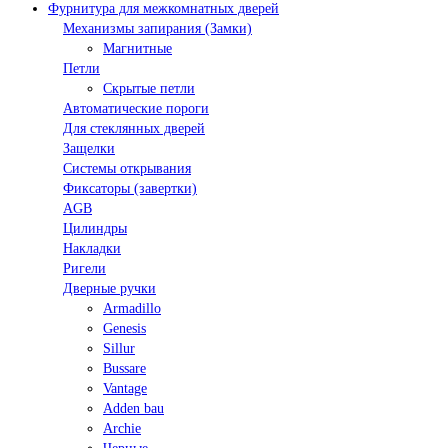
Фурнитура для межкомнатных дверей
Механизмы запирания (Замки)
Магнитные
Петли
Скрытые петли
Автоматические пороги
Для стеклянных дверей
Защелки
Системы открывания
Фиксаторы (завертки)
AGB
Цилиндры
Накладки
Ригели
Дверные ручки
Armadillo
Genesis
Sillur
Bussare
Vantage
Adden bau
Archie