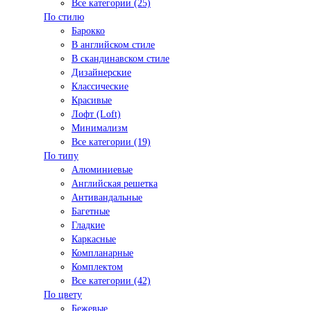
Все категории (25)
По стилю
Барокко
В английском стиле
В скандинавском стиле
Дизайнерские
Классические
Красивые
Лофт (Loft)
Минимализм
Все категории (19)
По типу
Алюминиевые
Английская решетка
Антивандальные
Багетные
Гладкие
Каркасные
Компланарные
Комплектом
Все категории (42)
По цвету
Бежевые