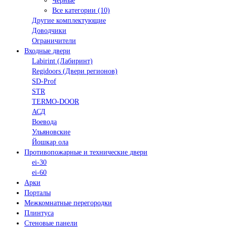
Черные
Все категории (10)
Другие комплектующие
Доводчики
Ограничители
Входные двери
Labirint (Лабиринт)
Regidoors (Двери регионов)
SD-Prof
STR
TERMO-DOOR
АСД
Воевода
Ульяновские
Йошкар ола
Противопожарные и технические двери
ei-30
ei-60
Арки
Порталы
Межкомнатные перегородки
Плинтуса
Стеновые панели