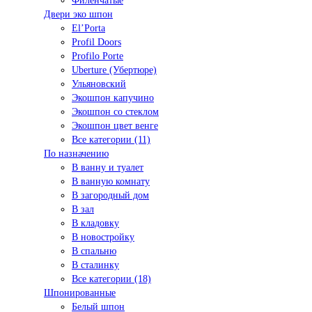
Филенчатые
Двери эко шпон
El’Porta
Profil Doors
Profilo Porte
Uberture (Убертюре)
Ульяновский
Экошпон капучино
Экошпон со стеклом
Экошпон цвет венге
Все категории (11)
По назначению
В ванну и туалет
В ванную комнату
В загородный дом
В зал
В кладовку
В новостройку
В спальню
В сталинку
Все категории (18)
Шпонированные
Белый шпон