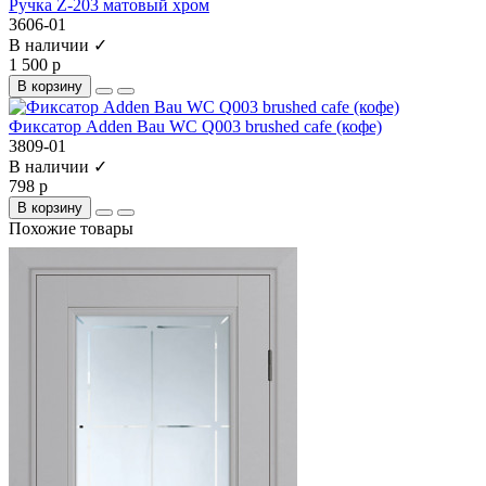
Ручка Z-203 матовый хром
3606-01
В наличии ✓
1 500 р
В корзину
Фиксатор Adden Bau WC Q003 brushed cafe (кофе)
3809-01
В наличии ✓
798 р
В корзину
Похожие товары