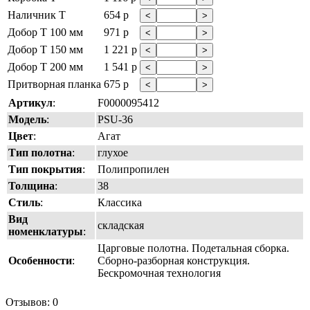
Наличник Т
654 р
<
>
Добор Т 100 мм
971 р
<
>
Добор Т 150 мм
1 221 р
<
>
Добор Т 200 мм
1 541 р
<
>
Притворная планка
675 р
<
>
Артикул
:
F0000095412
Модель
:
PSU-36
Цвет
:
Агат
Тип полотна
:
глухое
Тип покрытия
:
Полипропилен
Толщина
:
38
Стиль
:
Классика
Вид
складская
номенклатуры
:
Царговые полотна. Подетальная сборка.
Особенности
:
Сборно-разборная конструкция.
Бескромочная технология
Отзывов: 0