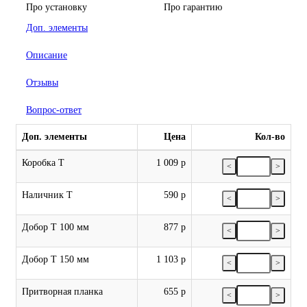
Про установку
Про гарантию
Доп. элементы
Описание
Отзывы
Вопрос-ответ
Доп. элементы
Цена
Кол-во
Коробка Т
1 009 р
<
>
Наличник Т
590 р
<
>
Добор Т 100 мм
877 р
<
>
Добор Т 150 мм
1 103 р
<
>
Притворная планка
655 р
<
>