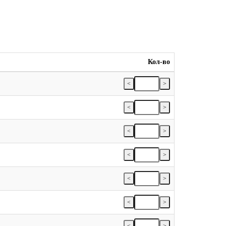
Кол-во
<
>
<
>
<
>
<
>
<
>
<
>
<
>