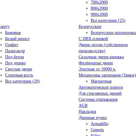
700x2000
800x2000
900x2000
Все категории (25)
цвету
Белорусские
Бежевые
Белорусские шпониров
Белый винил
C ПВХ-пленкой
Графит
Двери оптом (собственное
Палисандр
производство)
Под бетон
Складные двери-книжка
Под дерево
Филёнчатые двери
Светлые двери
Элитные от 10000 р.
Слоновая кость
Механизмы запирания (Замки)
Все категории (29)
Магнитные
Автоматические пороги
Для стеклянных дверей
Системы открывания
AGB
Накладки
Дверные ручки
Armadillo
Genesis
Sillur