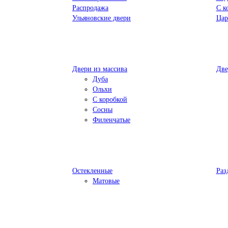
Распродажа
С к
Ульяновские двери
Цар
Двери из массива
Две
Дуба
Ольхи
С коробкой
Сосны
Филенчатые
Остекленные
Раз
Матовые