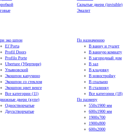
оробкой
Скрытые двери (invisible)
говые
Эмалит
ри эко шпон
По назначению
El’Porta
В ванну и туалет
Profil Doors
В ванную комнату
Profilo Porte
В загородный дом
Uberture (Убертюре)
В зал
Ульяновский
В кладовку
Экошпон капучино
В новостройку
Экошпон со стеклом
В спальню
Экошпон цвет венге
В сталинку
Все категории (11)
Все категории (18)
движные двери (купе)
По размеру
Одностворчатые
550x1900 мм
Двухстворчатые
600x1900 мм
1900х700
1900х800
600x2000