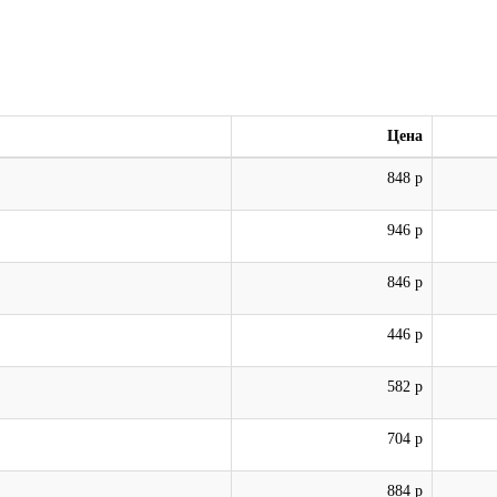
Цена
848 р
946 р
846 р
446 р
582 р
704 р
884 р