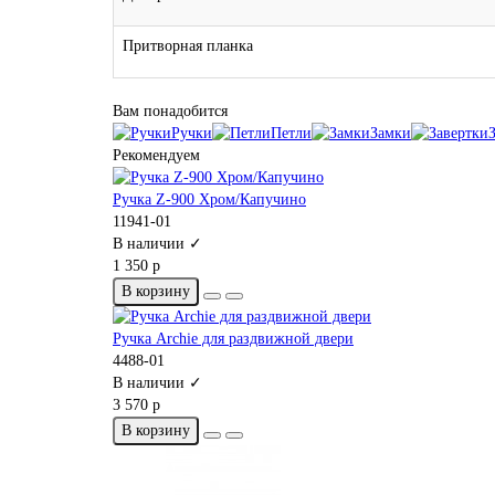
Притворная планка
Вам понадобится
Ручки
Петли
Замки
Рекомендуем
Ручка Z-900 Хром/Капучино
11941-01
В наличии ✓
1 350 р
В корзину
Ручка Archie для раздвижной двери
4488-01
В наличии ✓
3 570 р
В корзину