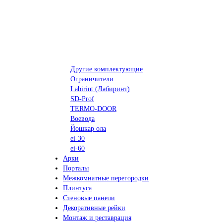
Другие комплектующие
Ограничители
Labirint (Лабиринт)
SD-Prof
TERMO-DOOR
Воевода
Йошкар ола
ei-30
ei-60
Арки
Порталы
Межкомнатные перегородки
Плинтуса
Стеновые панели
Декоративные рейки
Монтаж и реставрация